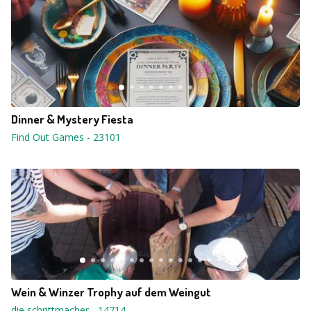
Dinner & Mystery Fiesta
Find Out Games
-
23101
Wein & Winzer Trophy auf dem Weingut
die schrittmacher
-
14714