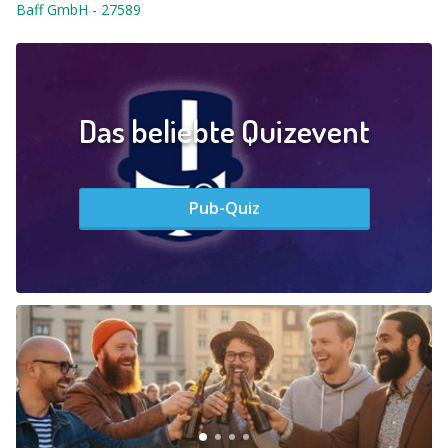
Baff GmbH
-
27589
Das beliebte Quizevent
Pub-Quiz