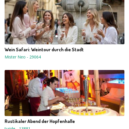
Wein Safari: Weintour durch die Stadt
Mister Neo
-
29064
Rustikaler Abend der Hopfenhalle
turide
-
13881