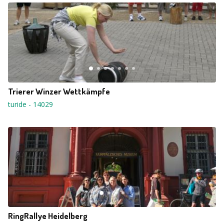
Trierer Winzer Wettkämpfe
turide
-
14029
RingRallye Heidelberg