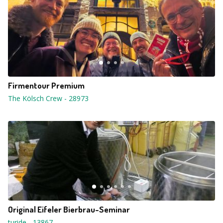
Firmentour Premium
The Kölsch Crew
-
28973
Original Eifeler Bierbrau-Seminar
turide
-
13867