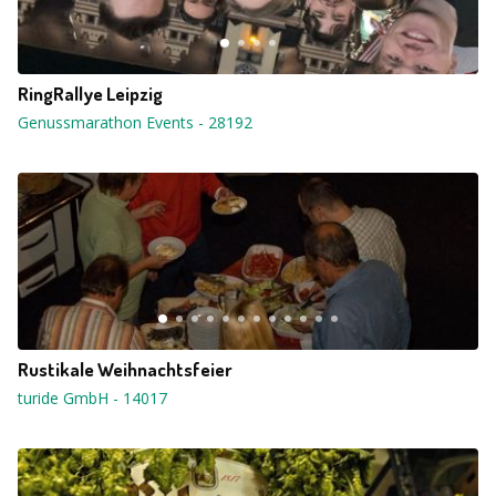
RingRallye Leipzig
Genussmarathon Events
-
28192
Rustikale Weihnachtsfeier
turide GmbH
-
14017