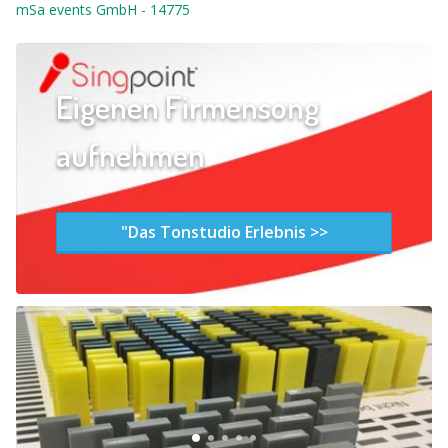
mSa events GmbH
-
14775
Eigenen Firmensong
aufnehmen
"Das Tonstudio Erlebnis >>