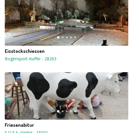
Eisstockschiessen
Bogensport-Kuffer
-
28263
Friesenabitur
S.O.F.A. GmbH
-
15501