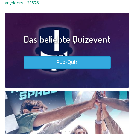
anydoors
-
28576
Das beliebte Quizevent
Pub-Quiz