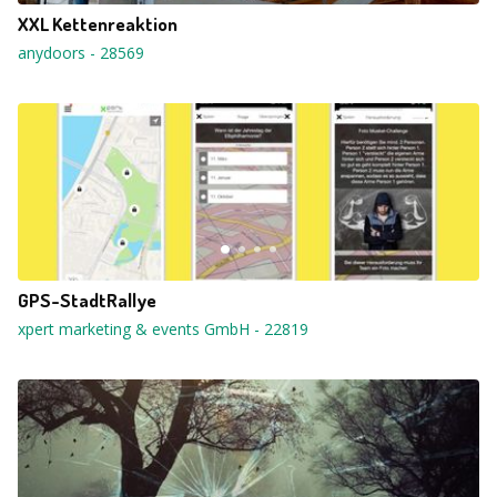
XXL Kettenreaktion
anydoors
-
28569
GPS-StadtRallye
xpert marketing & events GmbH
-
22819