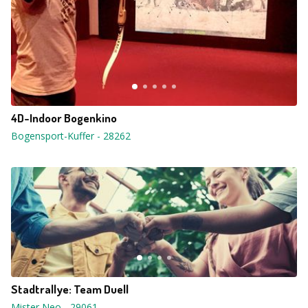
4D-Indoor Bogenkino
Bogensport-Kuffer
-
28262
Stadtrallye: Team Duell
Mister Neo
-
29061