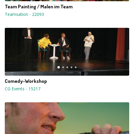
Team Painting / Malen im Team
Teamsation
-
22093
Comedy-Workshop
CG Events
-
15217