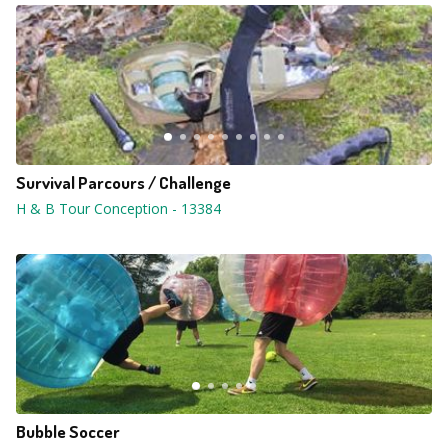
Survival Parcours / Challenge
H & B Tour Conception
-
13384
Bubble Soccer