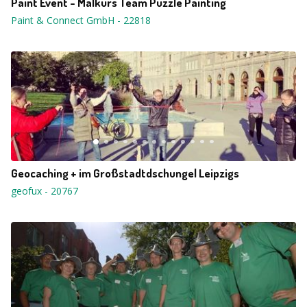
Paint Event - Malkurs Team Puzzle Painting
Paint & Connect GmbH
-
22818
Geocaching + im Großstadtdschungel Leipzigs
geofux
-
20767