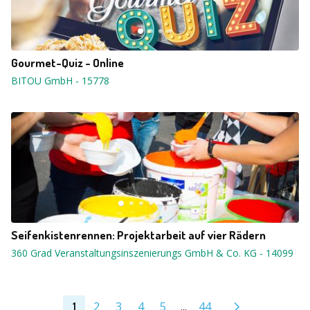
Gourmet-Quiz - Online
BITOU GmbH
-
15778
Seifenkistenrennen: Projektarbeit auf vier Rädern
360 Grad Veranstaltungsinszenierungs GmbH & Co. KG
-
14099
2
3
4
5
...
44
1