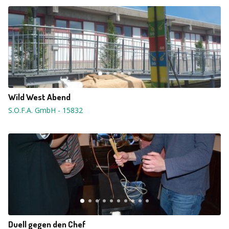
Wild West Abend
S.O.F.A. GmbH
-
15832
Duell gegen den Chef