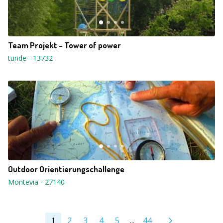
Team Projekt - Tower of power
turide
-
13732
Outdoor Orientierungschallenge
Montevia
-
27140
2
3
4
5
...
44
1