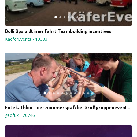
Bulli Gps oldtimer Fahrt Teambuilding incentives
KaeferEvents
-
13383
Entekathlon - der Sommerspaß bei Großgruppenevents
geofux
-
20746