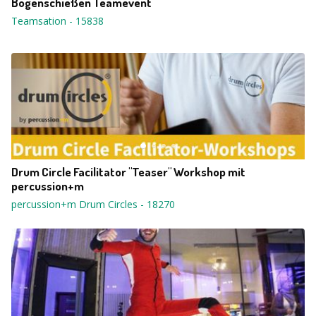
Bogenschießen Teamevent
Teamsation
-
15838
Drum Circle Facilitator "Teaser" Workshop mit
percussion+m
percussion+m Drum Circles
-
18270