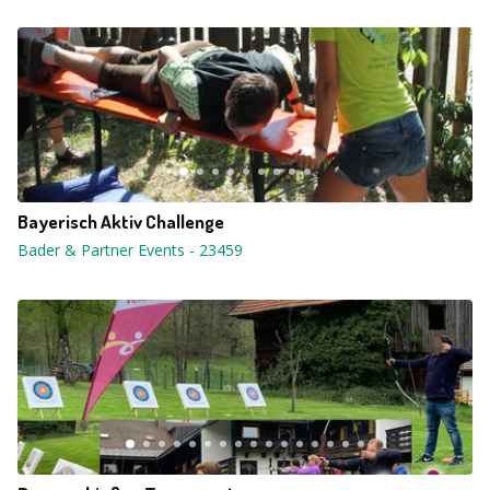
Bayerisch Aktiv Challenge
Bader & Partner Events
-
23459