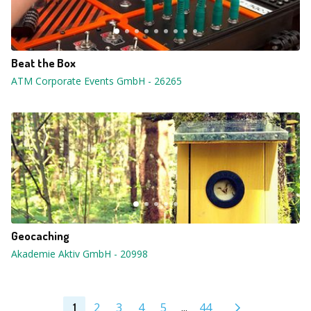
Beat the Box
ATM Corporate Events GmbH
-
26265
Geocaching
Akademie Aktiv GmbH
-
20998
2
3
4
5
...
44
1