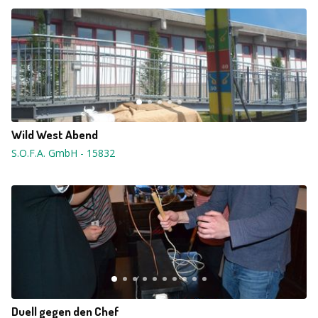
Wild West Abend
S.O.F.A. GmbH
-
15832
Duell gegen den Chef