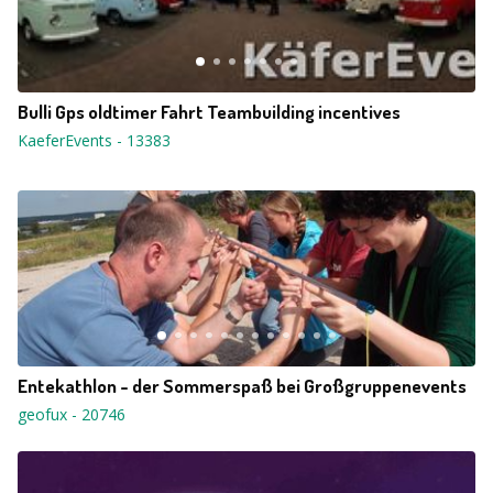
Bulli Gps oldtimer Fahrt Teambuilding incentives
KaeferEvents
-
13383
Entekathlon - der Sommerspaß bei Großgruppenevents
geofux
-
20746