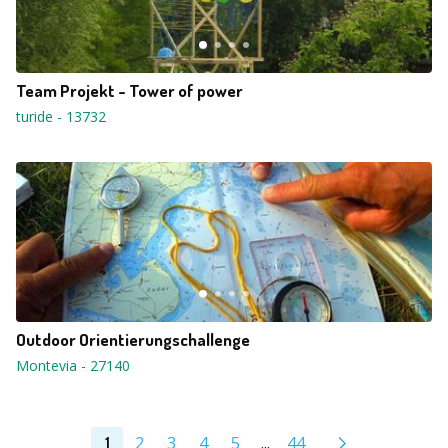
Team Projekt - Tower of power
turide
-
13732
Outdoor Orientierungschallenge
Montevia
-
27140
2
3
4
5
...
44
1