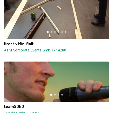
Kreativ Mini Golf
ATM Corporate Events GmbH
-
14280
teamSONG
Turi.de GmbH
-
14956