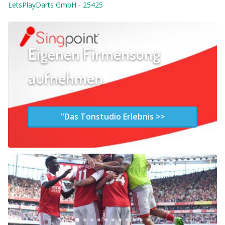
LetsPlayDarts GmbH
-
25425
Eigenen Firmensong
aufnehmen
"Das Tonstudio Erlebnis >>