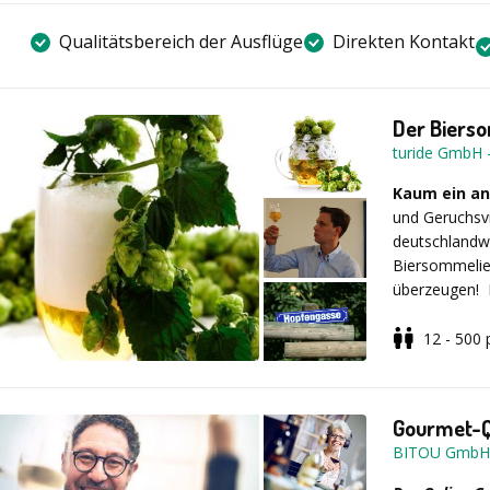
Qualitätsbereich der Ausflüge
Direkten Kontakt
Der Biers
turide GmbH
Kaum ein an
und Geruchsvi
deutschlandwe
Biersommelier
überzeugen! 
Sinnen kennen
Spektrum der 
12 - 500
außergewöhnli
Beschreibu
Variante „Bier
Ihnen vom Dip
Kombination m
Biertypen in 
Gourmet-Qu
olfaktorische
BITOU GmbH
Verkostungsgl
Weizenbiere, 