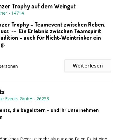
Fragen.
* Online Teamevent *
hen:
Deutsch, Englisch -
Preis:
auf Anfrage -
nzer Trophy auf dem Weingut
line
cher
-
14714
zer Trophy – Teamevent zwischen Reben,
nuss -- Ein Erlebnis zwischen Teamspirit
adition – auch für Nicht-Weintrinker ein
lg.
Weiterlesen
 malerische Weinberge treten Ihre Teams bei der
Wein
personen
ph
y
in kreativen und actionreichen Winzer-Challenges
 an. Ob Etiketten gestalten, Fässer rollen oder
apeln – hier zählt Teamleistung, nicht Weinwissen.
ts
te Events GmbH
-
26253
echter Winzerbrotzeit oder geselliger Abendrunde samt
ents, die begeistern – und Ihr Unternehmen
g. Ein Genuss für Teamplayer – mit oder ohne Glas in
n
nliches Event ist mehr als nur eine Feier. Es ist eine