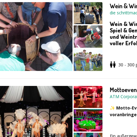
technischen 
Online -
Sprac
Wein & Wi
Ganzjährig on
die schrittma
Wein & Win
Spiel & Ge
und Weintr
voller Erfo
Mit Blick auf
30 - 300
& Winzer Tro
gegeneinander
Weinkisten st
Mottoeven
ATM Corpora
Optional mit 
✨
Motto-Ev
Weinverkostun
voranbringe
der Hand.
Ein außergewöh