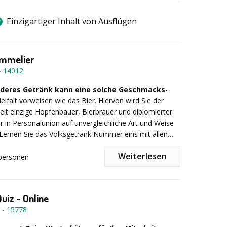
Einzigartiger Inhalt von Ausflügen
ommelier
-
14012
deres Getränk kann eine solche Geschmacks
-
elfalt vorweisen wie das Bier. Hiervon wird Sie der
it einzige Hopfenbauer, Bierbrauer und diplomierter
 in Personalunion auf unvergleichliche Art und Weise
Lernen Sie das Volksgetränk Nummer eins mit allen
. Auf unvergessliche Weise wird Ihnen das gesamte
Weiterlesen
Bierstile sowie Biertypen nähergebracht. Ein
personen
ches Geschmackserlebnis entfaltet sich z. B. bei der
ng:
Im Rahmen des „Bierentdecker Seminars” werden
 & Schokolade”, bei der Spitzenbiere aus aller Welt in
lom-Biersommelier die verschiedenen Bierstile und
it feinster Schokolade kredenzt werden.
Ihrer ganzen optischen, geschmacklichen und
iz - Online
n Vielfalt näher gebracht. ProBIERen Sie aus speziellen
-
15778
äsern hopfenbetonte Spezialbiere, fruchtige
malzintensive „Barly Wines”, belgische Fruchtbiere,