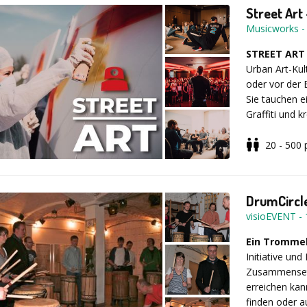
eigenen Hit!
Street Art
Ohne musika
Musicworks
STREET AR
Sie wollen kü
Urban Art-Ku
Anforderunge
oder vor der 
Angeboten au
Sie tauchen e
direkt Kontak
Graffiti und 
Show mit krea
Workshops, si
20 - 500
Vertreter ih
2 - 8 Stund
werden Sie I
20 - 500 Te
wahrnehmen.
Graffiti, R
DrumCircle
inkl. eigen
visioEVENT
-
Ein Tromme
Musicworks 
Initiative un
Zusammensetz
erreichen ka
finden oder a