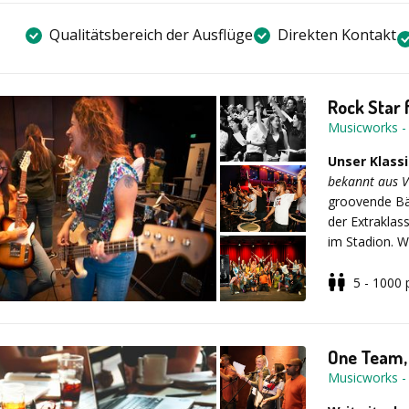
Qualitätsbereich der Ausflüge
Direkten Kontakt
Rock Star 
Musicworks
Unser Klassi
bekannt aus V
groovende Bä
der Extraklas
im Stadion. 
kommt, der t
eine Gruppe v
5 - 1000
die ihren ers
Erleben auch 
One Team,
In 1-3 Stund
Musicworks
bekannte Roc