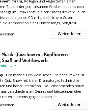
deinem Team,
Kollegen und Angestellten einen
Training
aren Tag bei der gemeinsamen Produktion eines oder
 für Gesundheit & Wohlbefinden
songs im Profi-Tonstudio oder mobil direkt bei euch
te(Hochzeit, Geburtstag usw.
usive einer eigenen CD mit persönlichem Cover.
 mitmachen und es sind keine Vorerfahrungen
nd die Komposition eines Firmensongs, Songtext-
d Musikvideodrehs möglich.
Weiterlesen
personen
das Teambuilding mit bleibender Erinnerung und Star-
lle. Für beliebig viele Personen durchführbar - von der
t Trommeln und Percussion-Instrumenten entsteht „in
er bis zum Firmenevent !
durch die gemeinsame Improvisation aller Beteiligten
e Musik-Quizshow mit Kopfhörern –
 Moderation des percussion+m Drum Circle Facilitator.
, Spaß und Wettbewerb
rum Circle ermöglicht eine offene musikalische
 GmbH
-
28583
n einer kooperativen und fehlerfreien Atmosphäre und
n etwas anderen Blick auf die Aspekte der Teamkultur
quiz
ist mehr als ein klassisches Kneipenquiz – es ist
zung, Vertrauen und gegenseitige Unterstützung.
te Quiz-Show mit klarer Dramaturgie, technischen
niger Minuten entsteht ein beeindruckendes Trommel-
en und hoher Interaktion. Die Teilnehmenden hören
ionensemble. Der gemeinsame Rhythmus im Drum
 aus verschiedensten Genres und Jahrzehnten über
 das eigene Wohlbefinden und fördert ein positives
d treten in Teams gegeneinander an.
l. percussion+m gehört unter der Federführung von
Weiterlesen
personen
er zu den Wegbereitern der Drum Circle Bewegung in