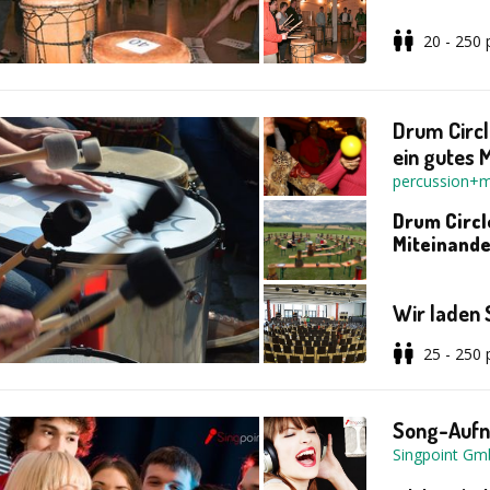
beteiligt und 
welcher Form 
20 - 250
welche Impul
Unter
der Le
zu unterstütz
zusammengest
andere Art un
Drum Circl
Erfolgserleb
ein gutes 
individuellen
percussion+m
entsprechend 
zuzuhören, ja
Drum Circl
aktiv wahrzu
Durchführung:
Miteinande
Wir laden 
Gemeinscha
25 - 250
Firmen & T
Song-Aufn
Community 
Singpoint G
Drum Circle
Kick-off /