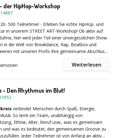
 - der HipHop-Workshop
lische Vorkenntnisse
-
14887
T
20- 500 Teilnehmer - Erleben Sie echte HipHop- und
rzer oder länger mit uns rocken oder haben spezielle
ltur in unserem STREET ART-Workshop! Ob aktiv auf
n? Dann lassen Sie sich von unseren anderen
Bühne, hier wird jeder Teil einer unvergesslichen Show.
f Wegmitdemchef.de inspirieren oder nehmen Sie
in in die Welt von Breakdance, Rap, Beatbox und
t mit uns auf!
kreieren mit unseren Profis Ihre gemeinsame Abschluss-
tiven Battles und Performances. Wie bei allen unserer
Weiterlesen
nd unsere Coaches langjährige, professionelle
personen
rer Künste. Nach unserem STREET ART-Workshop
en
hre Umgebung mit anderen Augen und Ohren
ilnehmer
ap, Breakdance, Beatbox, HipHop Chor, Street Beat
 - Den Rhythmus im Blut!
er Bühnenshow
13952
lkreis
verbindet Menschen durch Spaß, Energie,
- Wir machen Ihr Team zur Band
d Musik. So lernt ein Team, unabhängig von
ung, Ethnie, Alter, Beruf usw., was es gemeinsam
nn und was es bedeutet, den gemeinsamen Groove zu
uszufüllen. Jeder Teilnehmer ist von Anfang an aktiv