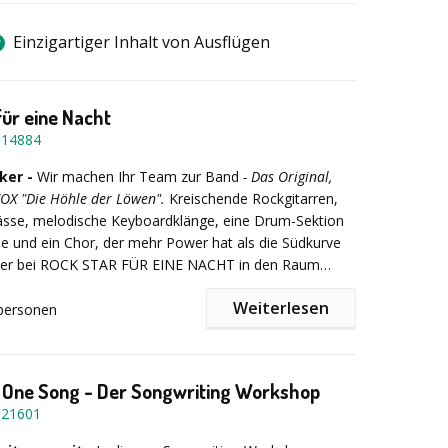
Einzigartiger Inhalt von Ausflügen
für eine Nacht
-
14884
ker -
Wir machen Ihr Team zur Band
- Das Original,
OX "Die Höhle der Löwen".
Kreischende Rockgitarren,
sse, melodische Keyboardklänge, eine Drum-Sektion
se und ein Chor, der mehr Power hat als die Südkurve
Wer bei ROCK STAR FÜR EINE NACHT in den Raum
raut seinen Augen kaum: Was vor einer Stunde noch
Weiterlesen
on Kollegen war, ist nun eine waschechte Rockband,
personen
ten Song performt!
Sie, wie aus Kollegen Rock Stars werden:
 One Song - Der Songwriting Workshop
en
werden Sie mit uns zur Rockband und spielen
-
21601
k- und Pophits.
Unser einmaliges System ermöglicht