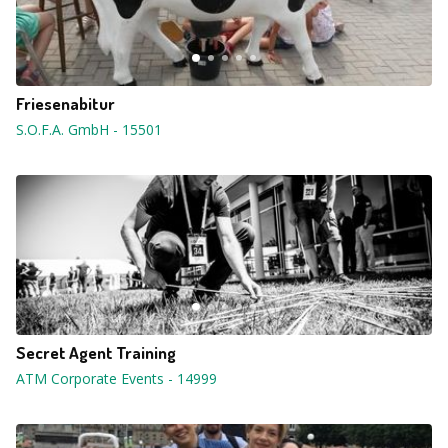
Friesenabitur
S.O.F.A. GmbH
-
15501
Secret Agent Training
ATM Corporate Events
-
14999