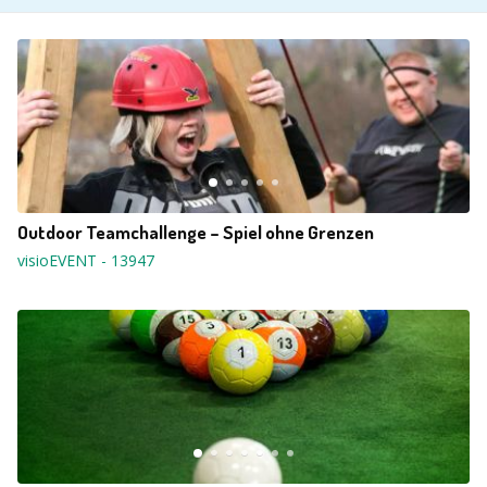
Outdoor Teamchallenge – Spiel ohne Grenzen
visioEVENT
-
13947