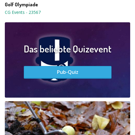
Golf Olympiade
CG Events
-
23567
Das beliebte Quizevent
Pub-Quiz