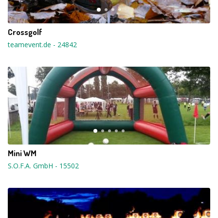
Crossgolf
teamevent.de
-
24842
Mini WM
S.O.F.A. GmbH
-
15502