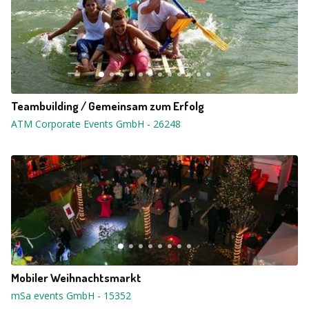
Teambuilding / Gemeinsam zum Erfolg
ATM Corporate Events GmbH
-
26248
Mobiler Weihnachtsmarkt
mSa events GmbH
-
15352