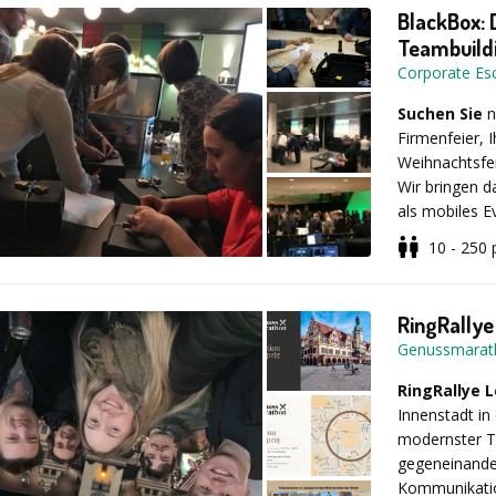
eines Restaur
BlackBox: 
des „Waldfux
Teambuild
Corporate E
Suchen Sie
n
Firmenfeier, 
Weihnachtsfe
Wir bringen 
als mobiles Ev
Wunschlocatio
10 - 250
Das Herzstück
verschlossene
RingRallye
Boxen durch 
Genussmarat
öffnen – und
Teams! Mit e
RingRallye L
agile Kleingr
Innenstadt in 
Game ideal f
modernster Te
Warum das 
gegeneinander
Kommunikatio