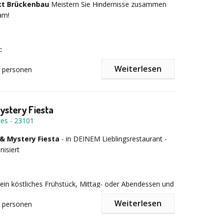
kt Brückenbau
Meistern Sie Hindernisse zusammen
am!
a® begeistert kleine wie große Gruppe von 20 bis 1000
stärkt den Teamgeist nachhaltig.
:
Weiterlesen
personen
5-2 Stunden
ystery Fiesta
tschlandweit
mes
-
23101
 & Mystery Fiesta
- in DEINEM Lieblingsrestaurant -
nisiert
 ab 10-30 Personen (mehr TLN auf Anfrage)
ein köstliches Frühstück, Mittag- oder Abendessen und
nzjährig durchführbar
davor, währenddessen und/oder danach spannende,
Weiterlesen
personen
elebende Rätsel. Die Veranstaltung wird in deutscher
er Sprache durchgeführt und kann von 25 bis 1.000