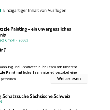
Einzigartiger Inhalt von Ausflügen
zzle Painting - ein unvergessliches
nis
nect GmbH
-
26663
ir?
pannung und Kreativität in Ihr Team mit unserem
zle Painting
! Jedes Teammitglied gestaltet eine
nd – doch das große Ganze bleibt bis zum Schluss ein
Weiterlesen
personen
hne das finale Motiv zu kennen, müssen
n, Zusammenarbeit und Intuition genutzt werden, um
 Kunstwerk zu erschaffen. Erst am Ende fügen sich alle
g Schatzsuche Sächsische Schweiz
m einzigartigen Gesamtbild zusammen. Ein
49
fassung:
es Erlebnis mit Überraschungseffekt!