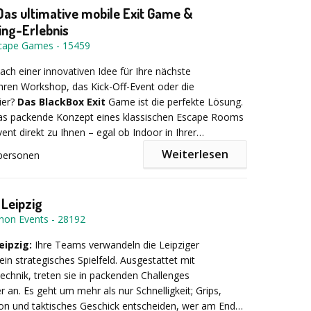
antbesuchs - Optional: Verleihung des Titels oder Erhalt
Das ultimative mobile Exit Game &
”- oder „Geofux”-Abzeichens
ing-Erlebnis
scape Games
-
15459
ach einer innovativen Idee für Ihre nächste
Ihren Workshop, das Kick-Off-Event oder die
ier?
Das BlackBox Exit
Game ist die perfekte Lösung.
das packende Konzept eines klassischen Escape Rooms
ent direkt zu Ihnen – egal ob Indoor in Ihrer
n oder Outdoor als Highlight für Ihr Sommerfest.
Weiterlesen
personen
 des Events ist die mysteriöse BlackBox, gefüllt mit
n Kisten. Die Herausforderung für Ihre Mitarbeiter: Alle
 Leipzig
logisches Denken und Teamwork innerhalb der Zeit zu
hon Events
-
28192
 das im spannenden Wettkampf gegen die anderen
iner Kapazität von
bis zu 250 Spielern
(aufgeteilt in
eipzig:
Ihre Teams verwandeln die Leipziger
uppen von ca. 8 Personen) ist dieses mobile Escape
ein strategisches Spielfeld. Ausgestattet mit
ür Großgruppen und nachhaltiges Teambuilding.
chnik, treten sie in packenden Challenges
BlackBox Exit Game Ihr Team begeistert:
 an. Es geht um mehr als nur Schnelligkeit; Grips,
n und taktisches Geschick entscheiden, wer am Ende