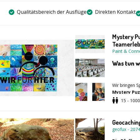
Qualitätsbereich der Ausflüge
Direkten Kontakt
Mystery Pu
Teamerleb
Paint & Con
Was tun w
Wir bringen S
Mystery Puz
eigene Leinwa
15 - 1000
Geheimnis. O
Kommunikatio
ein stimmiges
Geocachin
Teile zu eine
geofux
-
207
Zusammen
unvergesslich