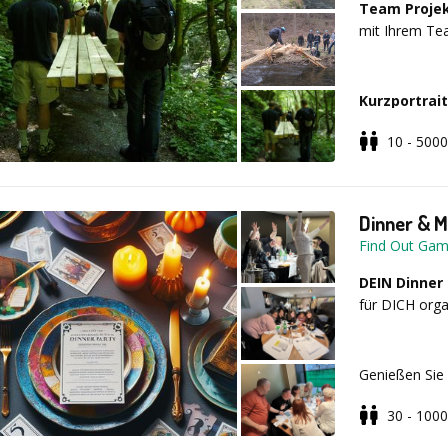
Team
Proje
mit Ihrem Te
Die Mind Aren
Personen und 
Kurzportrait
10 - 5000
Dauer: 1,
Dinner & M
Ort: Deu
Find Out Ga
DEIN Dinner
für DICH orga
Teilnehmer:
Genießen Sie 
Termin: ga
spielen Sie 
30 - 1000
lustige und b
oder englisch