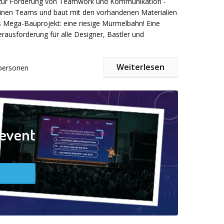
zur Förderung von Teamwork und Kommunikation -
nkten? Wer schafft es mit den wenigsten Strikes nur
leinen Teams und baut mit den vorhandenen Materialien
euerstahl und Watte ein Höllenfeuer zu entfachen?
i Durchführung im Raum Frankfurt und bei bis zu 30
s Mega-Bauprojekt: eine riesige Murmelbahn! Eine
mmeln an jeder Station Punkte und am Ende küren wir
b € 2.790,-- zzgl. MwSt.
ausforderung für alle Designer, Bastler und
 Heroes!
Weiterlesen
personen
 unseren Kundenstimmen:
e Teilnehmer planen und bauen in Teams ihren eigenen
lbahn, basierend auf den Anforderungen eines fiktiven
s und innerhalb bestimmter Zeitvorgaben und
ielen lieben Dank für die Durchführung unseres Events
Jedes Kleinteam erhält zusätzlich eine spezielle
llenge)
letzte Woche in Heidelberg. Es hat uns sehr gut
, wie zum Beispiel den Einbau einer Spirale, Rampe,
zevent
nliches. Die einzelnen Abschnitte werden im Laufe des
er weiter optimiert und schließlich zu einer großen
sammengefügt. Um die Aufgabe erfolgreich zu
ahn kann sowohl drinnen als auch draußen
ür die Fotos, unseren Gäste haben die Aktivitäten
ist ein hohes Maß an Zusammenarbeit und
llenge)
sehr gut gefallen. Vielen Dank,”
n zwischen den kleinen Teams erforderlich.
Veranstaltungstag: Begrüßung und Einführung –
les Survival Abenteuer
(Survival Training)
, kann ich
 Kleingruppen – Aufbauphase unter fachkundiger
terempfehlen.“