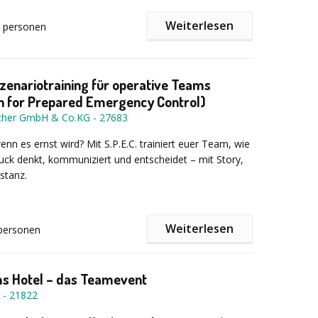
en (Erweiterungen möglich)
ützen Sie bei dem Konzept
Ein Jubiläum ist für
 Das erste Teambuilding, das wirklich rockt!
Weiterlesen
personen
Teilnehmer
meist auch eine große Herausforderung. Einmalig soll
ss, Drums, Keyboards und Vocals
 werden, etwas ganz Besonderes – für das
 und Pophits
nd seine Mitarbeiter, für Kunden, Geschäftspartner
lische Vorkenntnisse
lichkeit. Verlassen Sie sich auf unsere Erfahrung aus
 Szenariotraining für operative Teams
ahren Eventmarketing und unsere Kreativität bei der
n for Prepared Emergency Control)
rer Jubiläumsfeier.
acher GmbH & Co.KG
-
27683
rzer oder länger mit uns rocken, haben spezielle
tzen Sie bei:
n oder vermissen ein ganz bestimmtes Instrument?
nn es ernst wird? Mit S.P.E.C. trainiert euer Team, wie
Sie sich von unseren anderen Angeboten auf
ck denkt, kommuniziert und entscheidet – mit Story,
f.de inspirieren oder nehmen Sie direkt Kontakt
stanz.
lung eines Konzeptes und eines „roten Faden“, der sich
ranstaltung zieht
lanung. So erleben Sie keine bösen Überraschungen.
ng eines Fahrplans für die Vorbereitungen zu Ihrem
ng:
Willkommen bei S.P.E.C., dem realistisch
Weiterlesen
personen
Trainingsszenario für operative Teamleistung,
 und Steuerung aller Dienstleister und Gewerke, wie
n und Entscheidungsfähigkeit.
 (Catering, Location, Technik, Ausstattung,
hs Hotel – das Teamevent
So kommen alle Leistungen aus einer Hand und Sie
 ganz unverbindlich an! Wir freuen uns auf Ihre
-
21822
inen Ansprechpartner.
ung.
 echten Fall zu lösen, durchlaufen die Teilnehmenden
rung Ihrer Veranstaltung. Natürlich sind wir persönlich