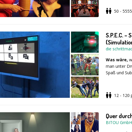
1 - 3 Stund
Wir unterst
Musicworks -
50 - 5555
5 - 1.000+ 
Unternehmen 
Gitarre, Ba
das Jubiläum
Echte Rock-
Unternehmen u
Ohne musika
und die Öffent
S.P.E.C. –
mehr als 20 J
(Simulatio
Konzeption Ih
die schrittm
Sie wollen kü
Wie unterstü
Anforderunge
Was wäre,
we
Dann lassen 
man unter Dru
Wegmitdemche
Spaß und Sub
der Entwick
mit uns auf!
durch die Ve
der Budgetp
der Erstellu
Beschreibu
12 - 120
Jubiläum.
inszenierten 
der Auswahl
Kommunikatio
zum Beispiel
Quer durc
Programm). 
Rufen Sie uns
BITOU GmbH
haben nur e
Herausforder
Anstatt einen
der Durchfüh