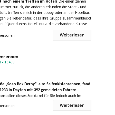
hes Ausbildungsprogramm, das auf mögliche Krisen-
t nach einem Treffen im Hotel?
Die einen ziehen
rgen für einen reibungslosen Ablauf.
situationen vorbereitet. In sechs aufeinander
 Zimmer zurück, die anderen erkunden die Stadt - und
 Modulen werden Fähigkeiten wie Problemlösung,
uft, treffen sie sich in der Lobby oder an der Hotelbar.
, Handlungssicherheit und Informationsauswertung
rgen Sie lieber dafür, dass Ihre Gruppe zusammenbleibt!
mer eingebettet in eine glaubhafte, interaktive
t "Quer durchs Hotel" nutzt die vorhandene Kulisse
chte.
tels. Lernen Sie sich besser kennen, lösen Sie
Weiterlesen
kreativ gemeinsam Aufgaben, improvisieren Sie und
personen
kann thematisch an das Unternehmen angepasst
rzhaft: Das Teamevent "Quer durchs Hotel" eignet sich
T-Konzern, Kanzlei, öffentlicher Träger oder
In kleinen Teams von vier bis fünf Kollegen machen sie
Programmpunkt nach einem Seminar, einer Tagung oder
ehmen. Story, Rollen, Fachbegriffe und Auftragslage
Weg, um Porträts mit verschiedenen Charakteren zu
ie der Name schon sagt, nutzen die Teilnehmer das
it wenigen konzeptionellen Handgriffen individuell
rschiedene Aufgaben zu lösen. Alle Teams erhalten ein
enrennen
als Kulisse.
rend die Spielstruktur stabil bleibt.
em sie Fotos machen, Videos drehen oder knifflige
H
-
15499
 Mit jeder gelösten Aufgabe erhalten sie Punkte, die den
ten Herausforderung freimachen - ähnlich wie bei
iel. Die Zeit wird knapp, und da die Teams
ik & Ablauf
r antreten, entsteht Konkurrenzdenken.
e
dahinter: Nutzen Sie die Energie, die tagsüber im Lauf
oße „Soap Box Derby“, also Seifenkistenrennen, fand
er des Seminars entstanden ist!
1933 in Dayton mit 392 gemeldeten Fahrern
ße: 60–120 Personen
anstalten dieses Spektakel für Sie jedoch auch im
r: 12 Teams à ca. 10 Personen
men.
Es werden gleichgroße Teams gebildet, welche vor
Weiterlesen
personen
50 min - Gruppengröße: 10 bis 250 - Ort: Europa,
rainingsmodule im Rotationsprinzip + gemeinsames
st entworfene Seifenkiste bauen.
Wir bringen genug
achen: Deutsch, Englisch - Preis: auf Anfrage -
 so dass jede Seifenkiste ein Unikat wird.