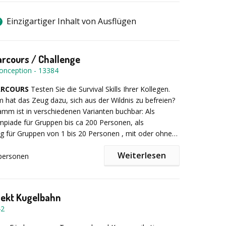
Einzigartiger Inhalt von Ausflügen
arcours / Challenge
onception
-
13384
ARCOURS
Testen Sie die Survival Skills Ihrer Kollegen.
hat das Zeug dazu, sich aus der Wildnis zu befreien?
mm ist in verschiedenen Varianten buchbar: Als
piade für Gruppen bis ca 200 Personen, als
ing für Gruppen von 1 bis 20 Personen , mit oder ohne
, als Tages- oder oder Halbtagesprogramm, als 2 oder
Weiterlesen
mm. Teilen Sie uns einfach Ihre Wünsche mit.
personen
auf "Halbtagesprogramm Survival Parcours":
Nach
g der Teilnehmer in Gruppen von bis zu 10 Personen,
sich auf einen spannenden Outdoor Parcours, der den
ekt Kugelbahn
nterschiedlichste Fähigkeiten abverlangt. Welches
42
 meisten Punkte bei der Jagd mit der Zwille? Kann die
eilung nach dem GAU beim Speerwerfen nun beim