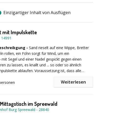
 eine Abschüssige Fläche vorhanden ist
, statten wir
Einzigartiger Inhalt von Ausflügen
hoher Abwechslung:
 mit allem aus, was dazu gehört.
Falls dies nicht
bauen wir auch gerne eine Rampe auf, von welcher die
dann starten können.
Für die Teams, welche mit dem
 mit Impulskette
ente & logische Rätsel
fenkiste schon eher fertig sind, oder schon Ihr Rennen
-
14991
Reaktion (z. B. Lasernetz, Teamtransport)
, gibt es die Möglichkeit ihre Zeit an unseren leckeren
digitale Code-Systeme
en zu vertreiben.
schreibgung -
Sand rieselt auf eine Wippe, Bretter
etriebene Aufgaben mit Interaktion & Entscheidung
ln rollen, ein Föhn sorgt für Wind, um ein
 mit Segel und einer Nadel gespickt gegen einen
ren zu lassen, es knallt und ... so oder so ähnlich
nale werden die gesammelten Informationen
mpulskette ablaufen. Voraussetzung ist, dass alle
um die zentrale „Systemeinheit“ zu reaktivieren. Hier
ines Teams zusammenarbeiten, Ideen und Lösungen
e gut jedes Team seine Trainingsmission erfüllt hat –
Weiterlesen
ich absprechen und Absprachen einhalten. So kann ein
personen
amte Einheit bereit ist.
impuls die ganze Impulskette durchlaufen, um final ein
den die Arbeitsprozesse professionell reflektiert und
io einzuleiten, das – je nach Wunsch – überraschend,
um Alltag hergestellt, eine spaßorientierte Moderation
ant oder fesselnd sein kann.
möglich.
Mittagstisch im Spreewald
erung:
Ob als Cyberabwehr, Datensicherung,
nhof Burg Spreewald
-
28840
Trainingsszenerie oder Logistik-Fall – das Storytelling
anchenbezogen anpassen. Die Spielmodule bleiben gleich,