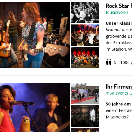
Anleitung – P
Rock Star 
Auswertung und
Musicworks
Ausführung un
Was wir sons
Größe der Kug
Führungen in 
Unser Klassi
Teilnehmerzah
Ritterturnier
bekannt aus V
Parcours und 
groovende Bä
der Extraklas
im Stadion. 
kommt, der t
eine Gruppe v
5 - 1000
die ihren ers
Erleben auch 
Ihr Firmen
In 1-3 Stund
mSa events 
bekannte Roc
jedem unmitte
50 Jahre am
musikalische 
einem Festakt
Kommunikation
Mitarbeiter?
Musik zusamm
Belegschaft, 