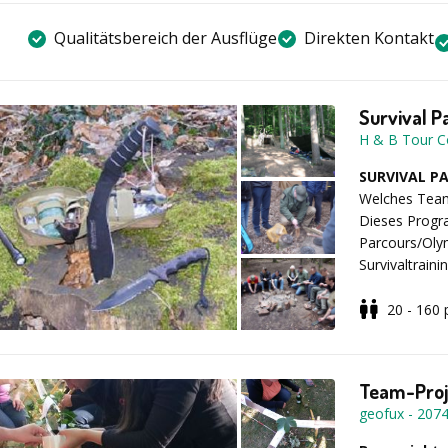
Qualitätsbereich der Ausflüge
Direkten Kontakt
Survival P
H & B Tour C
SURVIVAL P
Welches Team 
Dieses Progra
Parcours/Olym
Survivaltrain
Übernachtung
3 Tagesprogra
20 - 160
Beispielabl
der Einteilun
begeben Sie 
Team-Proj
Teilnehmern u
geofux
-
207
Team holt die
Rechnungsabt