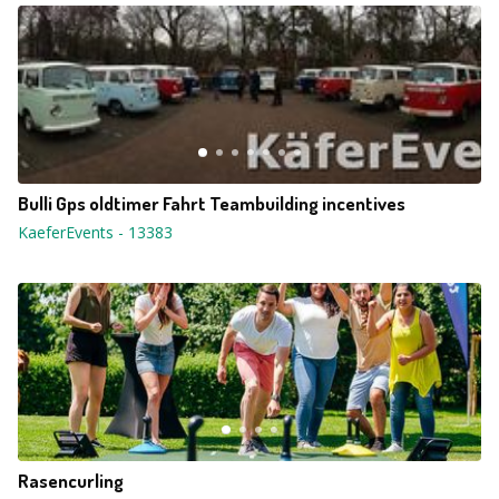
Bulli Gps oldtimer Fahrt Teambuilding incentives
KaeferEvents
-
13383
Rasencurling