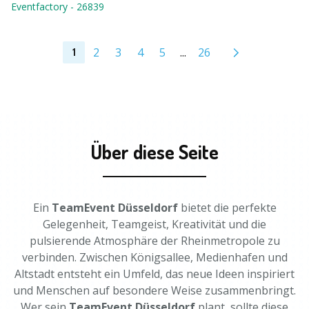
Eventfactory
-
26839
2
3
4
5
...
26
1
Über diese Seite
Ein
TeamEvent Düsseldorf
bietet die perfekte
Gelegenheit, Teamgeist, Kreativität und die
pulsierende Atmosphäre der Rheinmetropole zu
verbinden. Zwischen Königsallee, Medienhafen und
Altstadt entsteht ein Umfeld, das neue Ideen inspiriert
und Menschen auf besondere Weise zusammenbringt.
Wer sein
TeamEvent Düsseldorf
plant, sollte diese