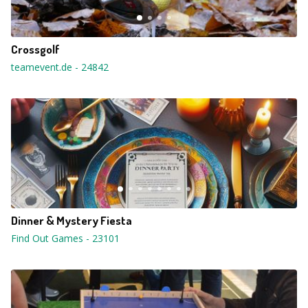
Crossgolf
teamevent.de
-
24842
Dinner & Mystery Fiesta
Find Out Games
-
23101