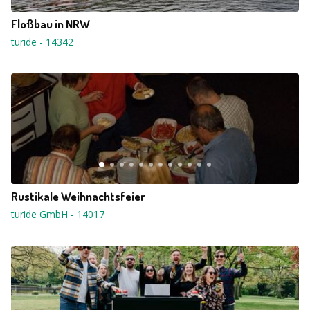
Floßbau in NRW
turide
-
14342
Rustikale Weihnachtsfeier
turide GmbH
-
14017