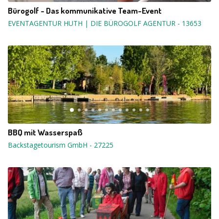
Bürogolf - Das kommunikative Team-Event
EVENTAGENTUR HUTH | DIE BÜROGOLF AGENTUR
-
13653
BBQ mit Wasserspaß
Backstagetourism GmbH
-
27225