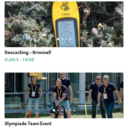
Geocaching - Kriminell
PLAN E
-
14108
Olympiade Team Event