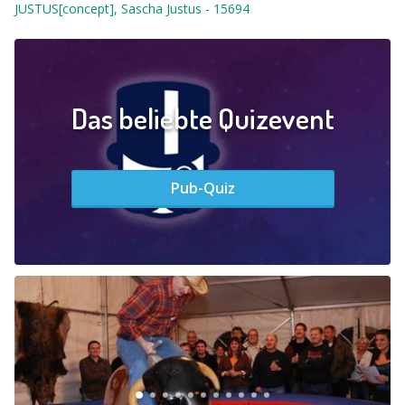
JUSTUS[concept], Sascha Justus
-
15694
Das beliebte Quizevent
Pub-Quiz