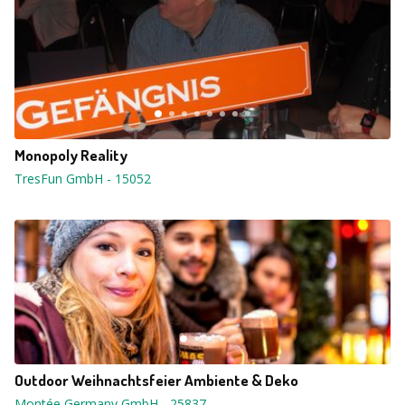
Monopoly Reality
TresFun GmbH
-
15052
Outdoor Weihnachtsfeier Ambiente & Deko
Montée Germany GmbH
-
25837