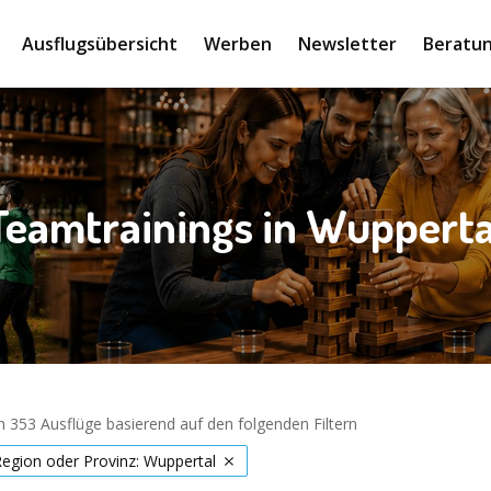
Ausflugsübersicht
Werben
Newsletter
Beratun
Teamtrainings in Wupperta
 353 Ausflüge basierend auf den folgenden Filtern
Region oder Provinz: Wuppertal