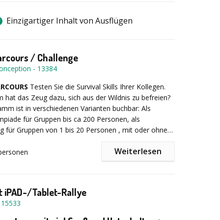
Einzigartiger Inhalt von Ausflügen
arcours / Challenge
onception
-
13384
ARCOURS
Testen Sie die Survival Skills Ihrer Kollegen.
hat das Zeug dazu, sich aus der Wildnis zu befreien?
mm ist in verschiedenen Varianten buchbar: Als
piade für Gruppen bis ca 200 Personen, als
ing für Gruppen von 1 bis 20 Personen , mit oder ohne
, als Tages- oder oder Halbtagesprogramm, als 2 oder
Weiterlesen
mm. Teilen Sie uns einfach Ihre Wünsche mit.
personen
auf "Halbtagesprogramm Survival Parcours":
Nach
g der Teilnehmer in Gruppen von bis zu 10 Personen,
sich auf einen spannenden Outdoor Parcours, der den
 iPAD-/Tablet-Rallye
nterschiedlichste Fähigkeiten abverlangt. Welches
-
15533
 meisten Punkte bei der Jagd mit der Zwille? Kann die
eilung nach dem GAU beim Speerwerfen nun beim