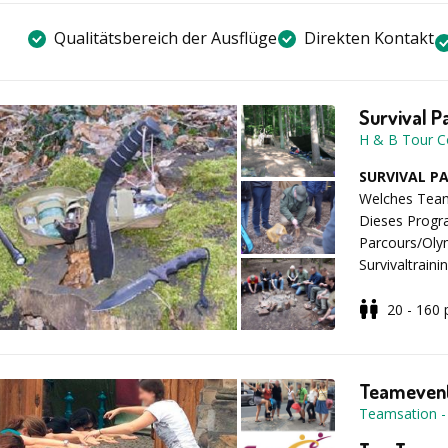
Qualitätsbereich der Ausflüge
Direkten Kontakt
Survival P
H & B Tour C
SURVIVAL P
Welches Team 
Dieses Progra
Parcours/Olym
Survivaltrain
Übernachtung
3 Tagesprogra
20 - 160
Beispielabl
der Einteilun
begeben Sie 
Teamevent
Teilnehmern u
Teamsation
Team holt die
Rechnungsabt