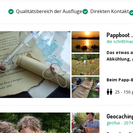
Qualitätsbereich der Ausflüge
Direkten Kontakt
Pappboot .
die schrittma
Das etwas a
Abkühlung, 
Beim
Papp-B
und einer gro
25 - 150
testen sie di
Das hängt ga
für frischen 
echtes Teamb
Geocaching
geofux
-
207
So läuft die