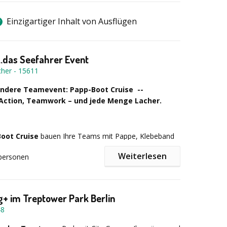
Einzigartiger Inhalt von Ausflügen
..das Seefahrer Event
cher
-
15611
ndere Teamevent: Papp-Boot Cruise --
Action, Teamwork – und jede Menge Lacher.
oot Cruise
bauen Ihre Teams mit Pappe, Klebeband
ßen Portion Kreativität ihre eigenen Boote – und
Weiterlesen
personen
rekt auf dem Wasser. Ob sie trocken ans Ziel kommen?
nz vom Teamwork ab. Dieses Sommer-Highlight sorgt
Wind im Arbeitsalltag und garantiert Spaß, Spannung und
uilding.
+ im Treptower Park Berlin
48
 Challenge ab: