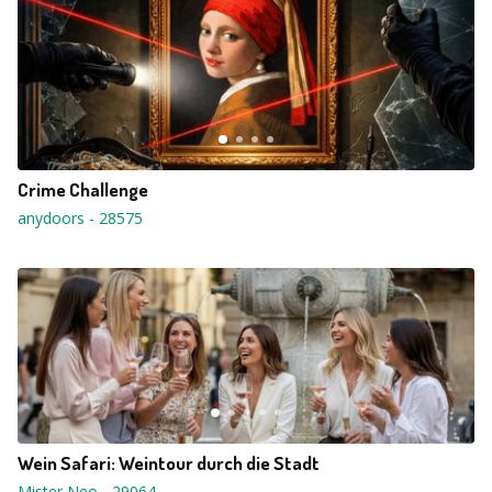
Crime Challenge
anydoors
-
28575
Wein Safari: Weintour durch die Stadt
Mister Neo
-
29064