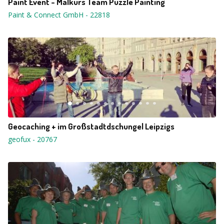
Paint Event - Malkurs Team Puzzle Painting
Paint & Connect GmbH
-
22818
Geocaching + im Großstadtdschungel Leipzigs
geofux
-
20767