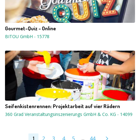
Gourmet-Quiz - Online
BITOU GmbH
-
15778
Seifenkistenrennen: Projektarbeit auf vier Rädern
360 Grad Veranstaltungsinszenierungs GmbH & Co. KG
-
14099
2
3
4
5
...
44
1