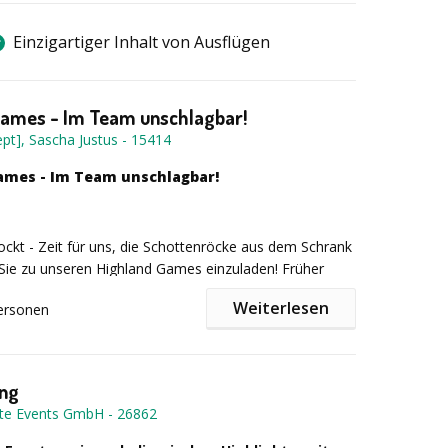
Einzigartiger Inhalt von Ausflügen
Games - Im Team unschlagbar!
pt], Sascha Justus
-
15414
ames - Im Team unschlagbar!
lockt - Zeit für uns, die Schottenröcke aus dem Schrank
Sie zu unseren Highland Games einzuladen! Früher
ie schottischen Clans einmal im Jahr in den Highlands,
Weiterlesen
ersonen
 Spaß zu haben und um in traditionellen Wettkämpfen
änner für die Leibwache des Königs auszuwählen.
ing
Sie sich mit Ihren Kolleginnen und Kollegen in alten
te Events GmbH
-
26862
ziplinen messen und den Titel „King of Clans“