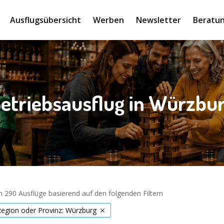
Ausflugsübersicht
Werben
Newsletter
Beratun
etriebsausflug in Würzbu
 290 Ausflüge basierend auf den folgenden Filtern
Region oder Provinz: Würzburg