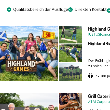
Qualitätsbereich der Ausflüge
Direkten Kontakt
Highland 
JUSTUS[conce
Highland G
Der Frühling 
zu holen und 
trafen sich d
2 - 300
p
um zu feiern,
die besten M
Grill Cater
Heute können 
ATM Corpora
und neuen Dis