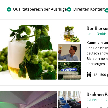
Qualitätsbereich der Ausflüge
Direkten Kontakt
Der Biers
turide GmbH
Kaum ein an
und Geruchsvi
deutschlandwe
Biersommelier
überzeugen! 
Sinnen kennen
Spektrum der 
12 - 500
außergewöhnli
Beschreibu
Variante „Bier
Ihnen vom Dip
Kombination m
Biertypen in 
Drohnen P
olfaktorische
CG Events
-
2
Verkostungsgl
Weizenbiere, 