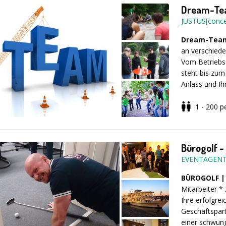
Dream-Tea
JUSTUS[conce
Dream-Team
an verschiede
Vom Betriebsa
steht bis zum
Anlass und Ih
Event.
1 - 200
p
Je nach Auf
Erlebnismodu
Sichern Sie si
Kooperation, 
Bürogolf 
Team-Aktionen
EVENTAGENT
auch Bogensch
Möglich ist s
BÜROGOLF |
auch eine Var
Mitarbeiter *
Einzelgruppen
Ihre erfolgre
entwickeln wir
Geschäftspart
einer schwung