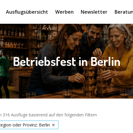
Ausflugsübersicht
Werben
Newsletter
Beratun
Betriebsfest in Berlin
 316 Ausflüge basierend auf den folgenden Filtern
Region oder Provinz: Berlin