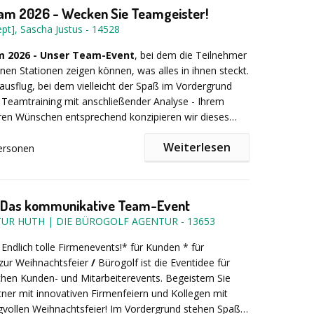
m 2026 - Wecken Sie Teamgeister!
pt], Sascha Justus
-
14528
 2026 - Unser Team-Event
, bei dem die Teilnehmer
nen Stationen zeigen können, was alles in ihnen steckt.
usflug, bei dem vielleicht der Spaß im Vordergrund
 Teamtraining mit anschließender Analyse - Ihrem
ren Wünschen entsprechend konzipieren wir dieses
Weiterlesen
ersonen
trag setzen wir bewährte und innovative
le aus den Bereichen Funspiele, Kommunikation,
ch jetzt Ihren Termin ...
Selbsterfahrung und Vertrauen ein. Neben Outdoor-
- Das kommunikative Team-Event
 und Aufgaben verschiedenster Art bieten wir Ihnen
UR HUTH | DIE BÜROGOLF AGENTUR
-
13653
ießen, Niedrigseilelemente, Seilbrückenbau etc. an.
owohl ein Wettbewerb der Teams untereinander als
Endlich tolle Firmenevents!* für Kunden * für
iante, bei der durch das Zusammenspiel der
 zur Weihnachtsfeier
/
Bürogolf ist die Eventidee für
 ein gemeinsames Ziel erreicht werden kann. Gerne
ichen Kunden- und Mitarbeiterevents. Begeistern Sie
 auch für Sie ein individuelles Concept!
ner mit innovativen Firmenfeiern und Kollegen mit
vollen Weihnachtsfeier! Im Vordergrund stehen Spaß,