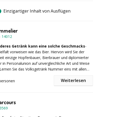
Einzigartiger Inhalt von Ausflügen
ommelier
-
14012
deres Getränk kann eine solche Geschmacks
-
elfalt vorweisen wie das Bier. Hiervon wird Sie der
it einzige Hopfenbauer, Bierbrauer und diplomierter
 in Personalunion auf unvergleichliche Art und Weise
Lernen Sie das Volksgetränk Nummer eins mit allen
. Auf unvergessliche Weise wird Ihnen das gesamte
Weiterlesen
Bierstile sowie Biertypen nähergebracht. Ein
personen
ches Geschmackserlebnis entfaltet sich z. B. bei der
ng:
Im Rahmen des „Bierentdecker Seminars” werden
 & Schokolade”, bei der Spitzenbiere aus aller Welt in
lom-Biersommelier die verschiedenen Bierstile und
it feinster Schokolade kredenzt werden.
Ihrer ganzen optischen, geschmacklichen und
arcours
n Vielfalt näher gebracht. ProBIERen Sie aus speziellen
3569
äsern hopfenbetonte Spezialbiere, fruchtige
malzintensive „Barly Wines”, belgische Fruchtbiere,