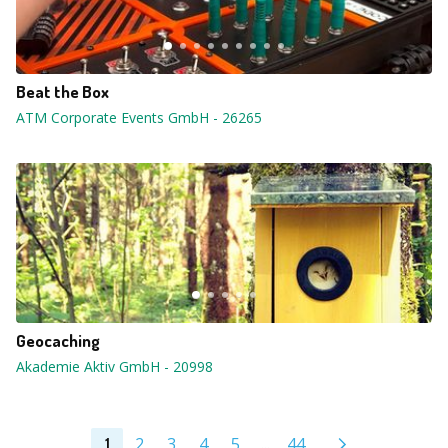
Beat the Box
ATM Corporate Events GmbH
-
26265
Geocaching
Akademie Aktiv GmbH
-
20998
2
3
4
5
...
44
1