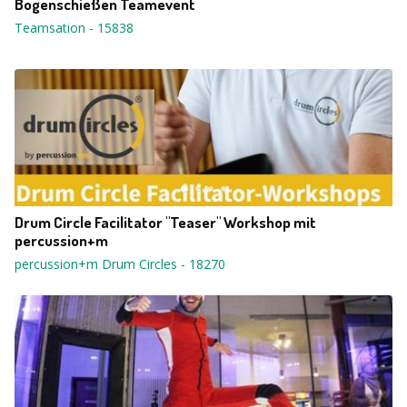
Bogenschießen Teamevent
Teamsation
-
15838
Drum Circle Facilitator "Teaser" Workshop mit
percussion+m
percussion+m Drum Circles
-
18270