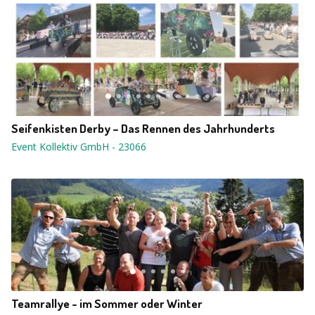
Seifenkisten Derby – Das Rennen des Jahrhunderts
Event Kollektiv GmbH
-
23066
Teamrallye - im Sommer oder Winter