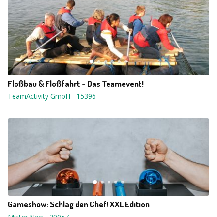
Floßbau & Floßfahrt - Das Teamevent!
TeamActivity GmbH
-
15396
Gameshow: Schlag den Chef! XXL Edition
Mister Neo
-
29057