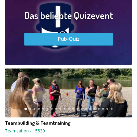
Das beliebte Quizevent
Pub-Quiz
Teambuilding & Teamtraining
Teamsation
-
15530