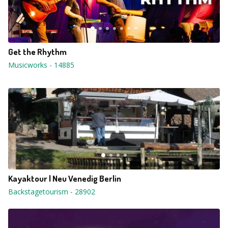
Get the Rhythm
Musicworks
-
14885
Kayaktour | Neu Venedig Berlin
Backstagetourism
-
28902