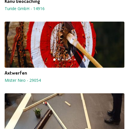
Kanu Geocaching
Turide GmbH
-
14916
Axtwerfen
Mister Neo
-
29054