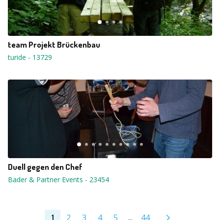
team Projekt Brückenbau
turide
-
13729
Duell gegen den Chef
Bader & Partner Events
-
23454
2
3
4
5
...
44
1