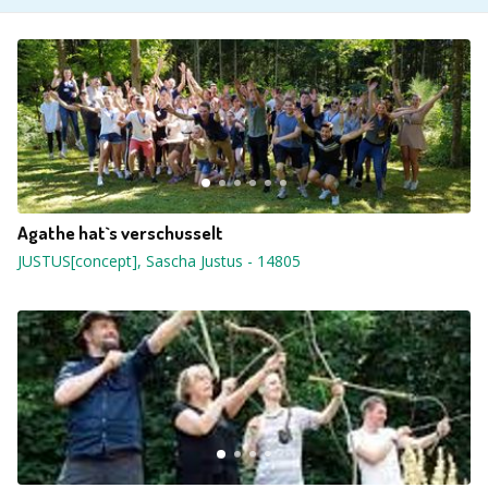
Agathe hat`s verschusselt
JUSTUS[concept], Sascha Justus
-
14805