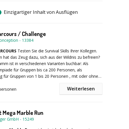
Einzigartiger Inhalt von Ausflügen
arcours / Challenge
onception
-
13384
ARCOURS
Testen Sie die Survival Skills Ihrer Kollegen.
hat das Zeug dazu, sich aus der Wildnis zu befreien?
mm ist in verschiedenen Varianten buchbar: Als
piade für Gruppen bis ca 200 Personen, als
ing für Gruppen von 1 bis 20 Personen , mit oder ohne
, als Tages- oder oder Halbtagesprogramm, als 2 oder
Weiterlesen
mm. Teilen Sie uns einfach Ihre Wünsche mit.
personen
auf "Halbtagesprogramm Survival Parcours":
Nach
g der Teilnehmer in Gruppen von bis zu 10 Personen,
sich auf einen spannenden Outdoor Parcours, der den
 Mega Marble Run
nterschiedlichste Fähigkeiten abverlangt. Welches
nger GmbH
-
15249
 meisten Punkte bei der Jagd mit der Zwille? Kann die
eilung nach dem GAU beim Speerwerfen nun beim