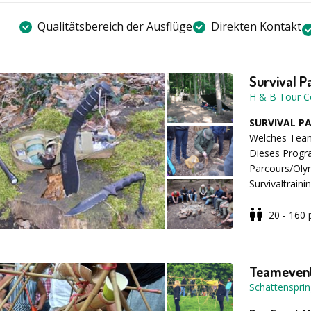
Qualitätsbereich der Ausflüge
Direkten Kontakt
Survival P
H & B Tour C
SURVIVAL P
Welches Team 
Dieses Progra
Parcours/Olym
Survivaltrain
Übernachtung
3 Tagesprogra
20 - 160
Beispielabl
der Einteilun
begeben Sie 
Teamevent
Teilnehmern u
Schattenspri
Team holt die
Rechnungsabt