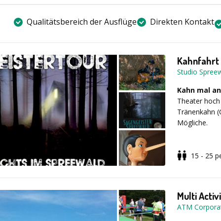
Gäst:innen un
Ermittlungen.
Qualitätsbereich der Ausflüge
Direkten Kontakt
Ihre Vorteile
Kahnfahrt
Studio Spree
* Verbesseru
Kahn mal an
Theater hoch
Tränenkahn (
* Aufbrechen 
Mögliche.
abteilungsübe
15 - 25
p
Leistungen
* Kennenlerne
Kahnfahrten 
Multi Activ
* Förderung 
ATM Corpora