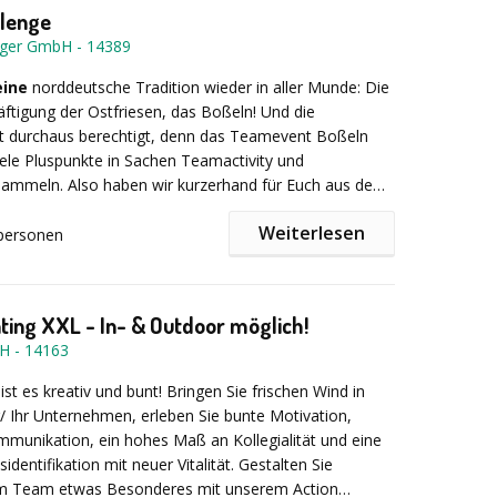
llenge
nger GmbH
-
14389
rganisation
t noch bieten: Nachtwächter- und Henkerstochter-
e Konzeption passend zu Gruppe und Anlass
Heidelberg, Teamevents, Stadtrallyes, Criminal Dinner,
eine
norddeutsche Tradition wieder in aller Munde: Die
ung des Baumaterials
e, Outdoor Programme, Survival Training, Survival
äftigung der Ostfriesen, das Boßeln! Und die
rofessionelle Betreuung des Teamevents durch unsere
Vieles mehr in ganz Deutschland.
st durchaus berechtigt, denn das Teamevent Boßeln
viele Pluspunkte in Sachen Teamactivity und
eise unserer Eventguides
mmeln. Also haben wir kurzerhand für Euch aus dem
n Kultsport ein entspanntes, naturverbundenes
Weiterlesen
r alle Altersgruppen gemacht.
personen
59,- pro Person zzgl.19% MwSt - Dauer: 3 Std.,
enpreis 950,00 €
:
Boßeln in Gruppen gespielt. Die Gruppen haben bis zu
 und bilden ab der ersten Minute ein eingeschworenes
nting XXL - In- & Outdoor möglich!
bH
-
14163
:
Die Regeln beim Boßeln sind simpel: Das Team, das
m
ist es kreativ und bunt! Bringen Sie frischen Wind in
twa 3 Kilometer Entfernung mit den wenigsten Würfen
g/ Ihr Unternehmen, erleben Sie bunte Motivation,
 am Ende der Gewinner dieses kultigen coronasicheren
munikation, ein hohes Maß an Kollegialität und eine
dentifikation mit neuer Vitalität. Gestalten Sie
m Team etwas Besonderes mit unserem Action