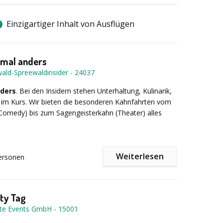
d unterstützen durch verdächtige Aktionen die
Einzigartiger Inhalt von Ausflügen
:
 mal anders
wald-Spreewaldinsider
-
24037
ng der Kommunikation untereinander
ders
. Bei den Insidern stehen Unterhaltung, Kulinarik,
 im Kurs. Wir bieten die besonderen Kahnfahrten vom
Comedy) bis zum Sagengeisterkahn (Theater) alles
von gefestigten Strukturen und
rgreifender Austausch
Weiterlesen
ersonen
n von Stärken und Persönlichkeiten
von 90-360 Minuten
ity Tag
des Teamgeists und Stärkung des „Wir-Gefühls“
te Events GmbH
-
15001