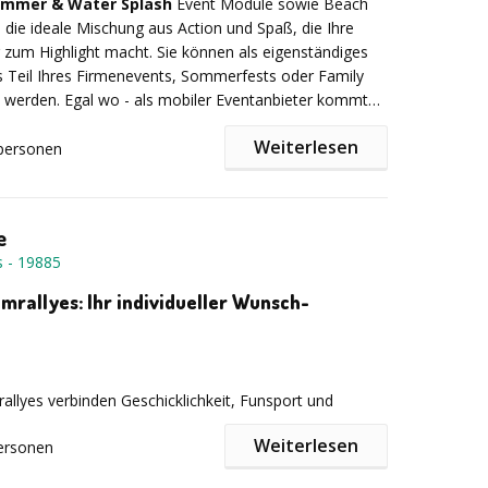
ummer & Water Splash
Event Module sowie Beach
infach mittendrin, statt nur dabei.
die ideale Mischung aus Action und Spaß, die Ihre
 zum Highlight macht. Sie können als eigenständiges
s Teil Ihres Firmenevents, Sommerfests oder Family
 werden. Egal wo - als mobiler Eventanbieter kommt
 zu Ihrer Wunschlocation.
Weiterlesen
personen
e
:
Ein riesiges Hamsterrad über Wasser und Wiese, ideal
s
-
19885
Koordination.
mrallyes: Ihr individueller Wunsch-
 Schießbude:
Nutzen Sie Wasserspritzpistolen für eine
e Herausforderung.
llyes verbinden Geschicklichkeit, Funsport und
 Sie sind ideal für Betriebsausflüge und Kollegenspaß.
Weiterlesen
ersonen
re Favoriten für einen maßgeschneiderten Parcours:
en:
Rafting und Canyoning für einzigartige
er.