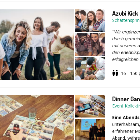
Azubi Kick
Schattenspri
''
Wir
ergänze
durch gemein
mit unseren
u
den
erlebnis
erfolgreichen 
von
Regeln u
16 - 150
Unternehmens
Seit 25 Jahr
Mittelständle
Veranstaltung
gut ausgebild
Dinner G
junge Zielgru
Event Kollek
besondere an
mit viel Spa
Eine Abends
lassen, Stärk
Unser Kick-o
unterhaltsam,
Selbstständ
erfahrener M
Unternehmen 
Abend, währen