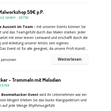
n Film, den Sie mit Kreativität und ganz viel Spaß im
fen haben.
 Malworkshop 59€ p.P.
nect GmbH
-
26736
n
tdoor
ve Auszeit im Team -
mit unseren Events können Sie
is 8 Personen
tät und das Teamgefühl durch das Malen stärken. Jeder
o Team zzgl. Anfahrtskosten aus Berlin
tartet mit einer leeren Leinwand und erschafft durch die
g und Anleitung unserer Artists sein eigenes
 Das Event
ist für alle geeignet, da unsere Profi-Künstler
r Schritt durch den Prozess führen. Als Ergebnis erhält
Weiterlesen
mer sein eigenes
Kunstwerk
zum Mitnehmen.
personen
ssung/ Ablauf:
er - Trommeln mit Melodien
e jetzt an. Wir prüfen die Verüfbarkeiten und erstellen
19769
erhalb von 48h ein Angebot. Die Konditionen: 59€ p.P.
rsonen.
m Boomwhacker-Event
wird Ihr Unternehmen wie ein
n sich ein Bild aus unserem Katalog aus.
ter klingen! Erleben Sie das bunte Klangspektrum und
en am Eventtag an Ihre Wunschlocation.
ch auf jede Menge Rhythmusgefühl.
mmitglied gestaltet sein eigenes Kunstwerk inspiriert