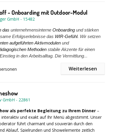
 off - Onboarding mit Outdoor-Modul
nger GmbH
-
15482
n
das
unternehmensinterne
Onboarding
und stärken
same Erfolgserlebnisse das
WIR-Gefühl
. Wir setzen
nten aufgeführten Aktivmodulen
und
pädagogischen Methoden
stabile Akzente für einen
Einstieg in den Arbeitsalltag. Die Vermittlung
nd Werten des Unternehmens
und der
Weiterlesen
personen
kultur helfen beim Ankommen in der Ausbildung.''
en
begleiten wir die Ausbildung bei großen
rn und internationalen Unternehmen. Die
en dauern von 1 Tag bis 5 Tage. Dabei setzen wir auf
ete Trainer und einen Methodenpool. der genau auf die
ameshow
ppe zugeschnitte Trainings möglich macht. das
tiv GmbH
-
22861
 unseren Veranstaltungen sind die Outdoormodule, die
ß und Action die Azubis als Gruppe zusammenwachsen
how als perfekte Begleitung zu Ihrem Dinner
–
en erlebbar machen und altersgerecht Softskills schulen.
ff
bietet einen tollen Einstieg in die Arbeitswelt.
 interaktiv und exakt auf Ihr Menü abgestimmt. Unser
igkeit und Verantwortung
übernehmen und im
oderator führt charmant und souverän durch den
ankommen - das sind die Themen beim Kick-off. Das
d Ablauf, Spielrunden und Showelemente zeitlich