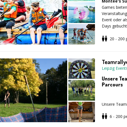
Montée's S
Das Motto:
E
Games bieten 
Veranstaltung
Event oder al
Days gebucht
Montée direkt
20 - 200
Erleben Sie:
Teamrally
Water Roller
Leipzig Event
für Spaß und 
Unsere Tea
Parcours
Mega Blaster
unterhaltsam
Unsere Teamra
Teambuilding.
6 - 200
p
Wählen Sie Ih
Outdoor Tour
Naturabenteu