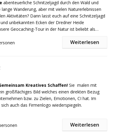
n für Ihre Wünsche und Anregungen!
e
abenteuerliche Schnitzeljagd durch den Wald und
 lange Wanderung, aber mit vielen Naturerlebnissen
 Sie mit dem Anbieter über das unten stehende
n Aktivitäten? Dann lasst euch auf eine Schnitzeljagd
takt auf
 und unbekannten Ecken der Dredner Heide
ere Geocaching-Tour in der Natur ist beliebt als
r, zum Beispiel vom Konzertplatz Weißer Hirsch zum
Weiterlesen
ss, zur Saloppe oder zum Fischhaus. Auch
ersonen
 Rundwege sind möglich.
artet auf die Suchgruppe besondere
ungen: von einem Teamspiel zum Miteinander über
einen Blinden- oder Barfußparcours bis hin zu einem
t
, den das Team über eine selbstgebaute Seilbrücke
5
benbei lernt ihr als Heideschatzsucher auch die
„Jagdtechniken“, die zum Überleben im Wald
Gemeinsam Kreatives Schaffen!
Sie malen mit
d, und vieles mehr. Die Tour kann individuell nach
n großflächiges Bild welches einen direkten Bezug
ack und eurer gewünschten Dauer gestaltet werden!
s Teamevent, spannender Orientierungslauf im
ernehmen bzw. zu Zielen, Emotionen, CI hat. Im
 oder erfrischender Waldspaziergang: Erlebt die Natur
sich auch das Firmenlogo wiederspiegeln.
Weiterlesen
personen
usführliche Besprechung und Anpassung des Konzepts im