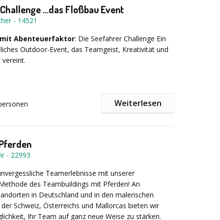
Challenge ...das Floßbau Event
etpreis :
cher
-
14521
mit Abenteuerfaktor
: Die Seefahrer Challenge Ein
t modernem Fernreisebus
iches Outdoor-Event, das Teamgeist, Kreativität und
pferbergwerk
 vereint.
 (exkl. Getränke)
rt
(exkl. Getränke)
meinsam die Segel! Unsere Seefahrer Challenge bringt
ung vor Ort
Weiterlesen
personen
us aus dem Alltag – rein ins gemeinsame Erlebnis.
ggen-Gestaltung, cleveren Challenges und dem großen
. 129,00 € p.P. zzgl. 19 % Mwst Das o.g. Angebot
em selbstgebauten Floß entsteht echtes Teamwork, das
einer Mindest - Teilnehmerzahl von 30 Personen
.
 Pferden
hr
-
22993
t Ihre Crew:
nvergessliche Teamerlebnisse mit unserer
 Methode des Teambuildings mit Pferden! An
tandorten in Deutschland und in den malerischen
der Schweiz, Österreichs und Mallorcas bieten wir
w-Einteilung. -- Gemeinssamer Auftakt,
lichkeit, Ihr Team auf ganz neue Weise zu stärken.
ung, erst Stimmung - los geht's