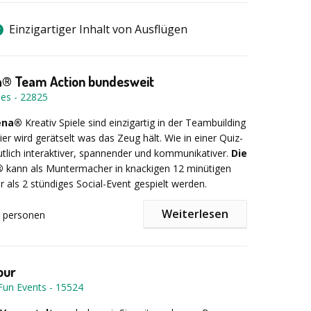
Einzigartiger Inhalt von Ausflügen
a® Team Action bundesweit
mes
-
22825
ena®
Kreativ Spiele sind einzigartig in der Teambuilding
ier wird gerätselt was das Zeug hält. Wie in einer Quiz-
tlich interaktiver, spannender und kommunikativer.
Die
®
kann als Muntermacher in knackigen 12 minütigen
 als 2 stündiges Social-Event gespielt werden.
Weiterlesen
personen
 Euch an Euren Wunschort und kann indoor wie
geführt werden: Europaweit, und sie ist sogar auch als
n für ein Home Office Teambuilding durchfürbar. Sie
our
g in Deutsch oder in English charmamt und
Fun Events
-
15524
oderiert.