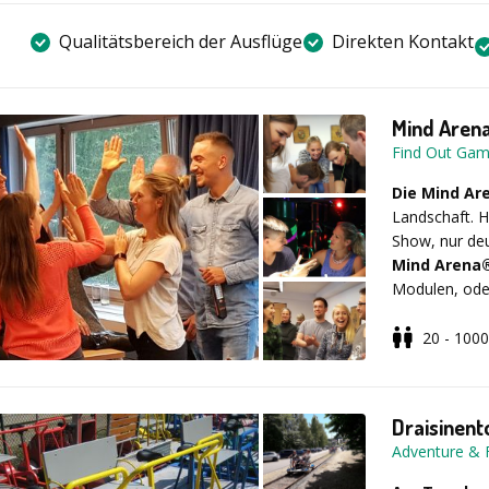
Qualitätsbereich der Ausflüge
Direkten Kontakt
Mind Aren
Find Out Ga
Die Mind Ar
Landschaft. H
Show, nur deu
Mind Arena
Modulen, oder
20 - 1000
Sie kommt zu
outdoor durch
Online Versio
Draisinent
wird durchgän
Adventure & 
authentisch m