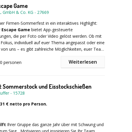
rit und Teambuilding-Kickstart.
scape Game
L GmbH & Co. KG
-
27669
er Firmen-Sommerfest in ein interaktives Highlight:
rüfungen. -- Logik, Geschick und Strategie – hier trennt
r Escape Game
bietet App-gesteuerte
ratte vom Kapitän.
ngen, die per Foto oder Video gelöst werden. Ob mit
Fokus, individuell auf euer Thema angepasst oder eine
 von uns – es gibt zahlreiche Möglichkeiten, euer Team
rsteigerung. -- Cleverness und Coolness sind bei der
netzen.
der Materialpakete gefragt
Weiterlesen
00
personen
ket bietet:
egatta. -- Jetzt wird’s ernst: Gemeinsam bauen,
en!
 Sommerstock und Eisstockschießen
te Challenges & Quiz-Aufgaben
, bei denen Teams
uffer
-
15728
tdoor verschiedene Aufgaben lösen – perfekt
über eine spielerfreundliche App-Plattform.
b 31 € netto pro Person.
iegerehrung. -- Feierlicher Abschluss mit
g und einer Portion Humor.
rte Sketche und kreative Elemente
: Ob
isch oder lustig-witzige Rollen – der Spaßfaktor ist
ilft
Ihrer Gruppe das ganze Jahr über mit Schwung und
um Sieg... Motivieren und inspirieren Sie Ihr Team.