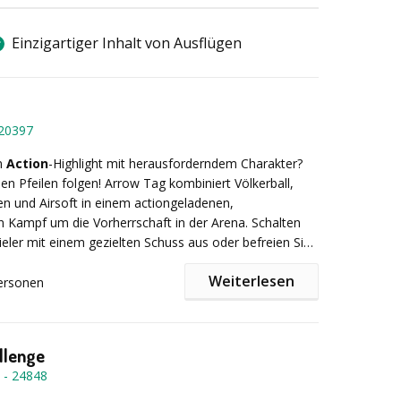
weisung in Geocaching und/oder Team- und
piele durch fachkundige Guides – Führung zum
:
Einzigartiger Inhalt von Ausflügen
Ziel, z. B. Biergarten oder Restaurant – Optional:
 Titels bzw. Erhalt des „Geofux“-Abzeichens
. 2 Stunden
20397
tschlandweit
in
Action
-Highlight mit herausforderndem Charakter?
den Pfeilen folgen! Arrow Tag kombiniert Völkerball,
n und Airsoft in einem actiongeladenen,
 ab 8 Personen
 Kampf um die Vorherrschaft in der Arena. Schalten
ieler mit einem gezielten Schuss aus oder befreien Sie
n, indem Sie kinoreife Pfeile vom Himmel fangen!
Weiterlesen
ische Deckung oder greife mit deinem inneren Rambo
ersonen
nzjährig durchführbar
rschiedenen Spielmodi wie Capture The Flag oder Last
– oder erstelle einfach deine eigenen Regeln! Bist du
rogramm kann indoor sowie outdoor
llenge
-
24848