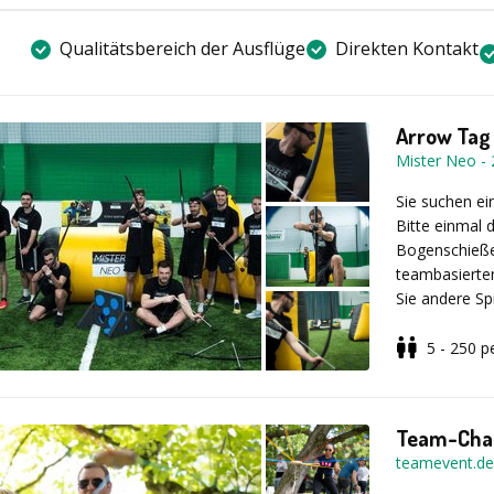
Vorfeld – Ein
Kooperationss
Kurzportrait
Qualitätsbereich der Ausflüge
Direkten Kontakt
individuellen 
Verleihung des
Dauer: ca
Arrow Tag
Mister Neo
-
Ort: Deu
Sie suchen e
Bitte einmal 
Bogenschieße
Teilnehmer:
teambasierten
Sie andere Sp
Teamkamerade
Gehe in takt
5 - 250
p
Termin: ga
an!
Wähle aus ve
Man Standing 
aufgeregt?
(dieses P
Team-Cha
teamevent.de