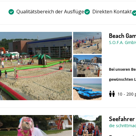
Qualitätsbereich der Ausflüge
Direkten Kontakt
Beach Ga
S.O.F.A. Gmb
Bei unseren Be
gewünschten Lo
bereit sind un
10 - 200
sind bereits s
Teamfähigkeit 
Seefahrer 
Zusammengehör
die schrittma
sammeln an jed