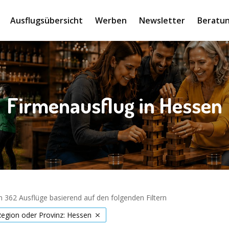
Ausflugsübersicht
Werben
Newsletter
Beratun
Firmenausflug in Hessen
 362 Ausflüge basierend auf den folgenden Filtern
Region oder Provinz: Hessen