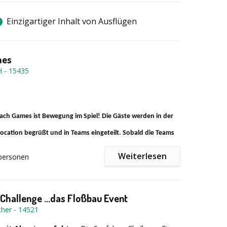
Einzigartiger Inhalt von Ausflügen
mes
H
-
15435
ach Games ist Bewegung im Spiel!
Die Gäste werden in der
cation begrüßt und in Teams eingeteilt. Sobald die Teams
d alles erklärt wurde, geht es gemeinsam an den Strand.
Dort
Weiterlesen
personen
pannende Aktivstationen aufgebaut, welche die
der Kollegen auf die Probe stellen und das
Challenge ...das Floßbau Event
igkeitsgefühl stärken.
Die unterschiedlichen Teams
cher
-
14521
er Station Punkte und müssen ihr Geschick unter Beweis