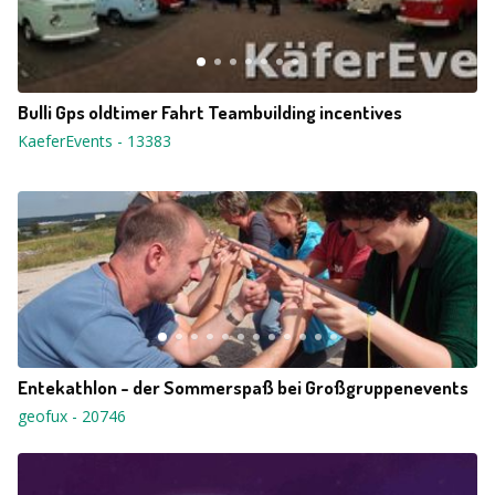
Bulli Gps oldtimer Fahrt Teambuilding incentives
KaeferEvents
-
13383
Entekathlon - der Sommerspaß bei Großgruppenevents
geofux
-
20746