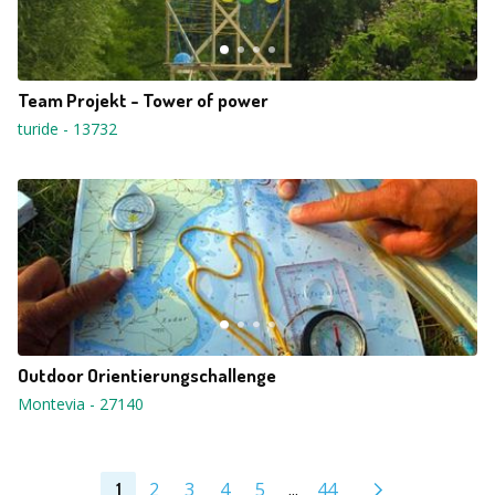
Team Projekt - Tower of power
turide
-
13732
Outdoor Orientierungschallenge
Montevia
-
27140
2
3
4
5
...
44
1