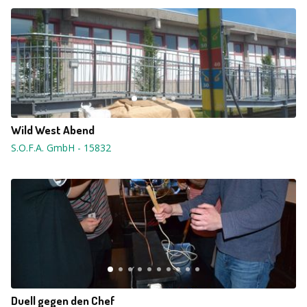
Wild West Abend
S.O.F.A. GmbH
-
15832
Duell gegen den Chef