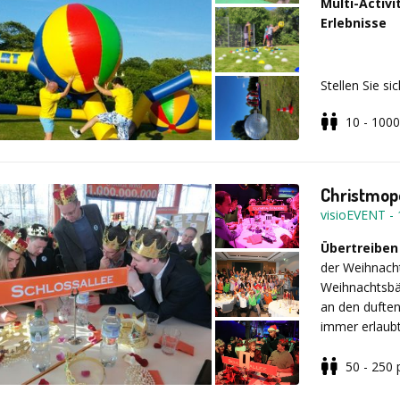
Multi-Activ
Erlebnisse
Stellen Sie s
Herausforder
10 - 1000
Genau das erw
abwechslungsr
Christmopo
Freuen Sie si
visioEVENT
-
Stationen, k
Hier kommt je
Übertreiben
Strateg:in o
der Weihnach
gewinnen und
Weihnachtsbäc
an den duften
immer erlaubt
traditionelle
Action & Ab
Hauptbahnhof
50 - 250
einem Rentier
Die Gäste
we