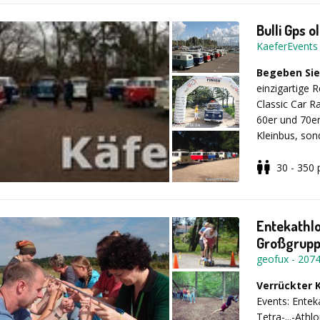
Bulli Gps 
KaeferEvents
Begeben Sie
einzigartige 
Classic Car R
60er und 70er
Kleinbus, son
Suche nach e
Teambuilding-
30 - 350
Events genau 
Nach einer a
Gästen einen 
begeben sich 
Roadbooks auf
Entekathl
Käfer-Cabriol
Großgrupp
Unsere Qualitä
geofux
-
207
Verrückter
Möchten Sie
Events: Entek
fliegen lassen
Tetra-...-Athl