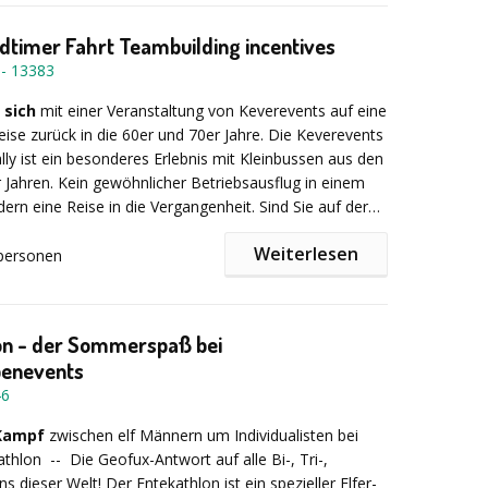
oldtimer Fahrt Teambuilding incentives
-
13383
 sich
mit einer Veranstaltung von Keverevents auf eine
Reise zurück in die 60er und 70er Jahre. Die Keverevents
ally ist ein besonderes Erlebnis mit Kleinbussen aus den
 Jahren. Kein gewöhnlicher Betriebsausflug in einem
dern eine Reise in die Vergangenheit. Sind Sie auf der
inem abwechslungsreichen und besonderen
Weiterlesen
Event? Dann ist eine Oldtimer-Rallye von Beetle –
personen
das Richtige, um Ihren Mitarbeitern, Kunden oder
usführlichen Einweisung und einem Gruppenfoto
unvergesslichen Tag zu bereiten.
die Rallyeteams mit Hilfe eines professionellen
 eine anspruchsvolle Reise in einem nostalgischen
on - der Sommerspaß bei
et oder einem 6- bis 8-sitzigen VW Transporter T1.
enevents
t liegt in der individuellen Planung Ihrer Veranstaltung.
46
 Kampf
zwischen elf Männern um Individualisten bei
 Ihre
Geschäftspartner mit einem Hubschrauber
athlon -- Die Geofux-Antwort auf alle Bi-, Tri-,
 oder unterwegs einen High Tea genießen ... alles ist
ons dieser Welt! Der Entekathlon ist ein spezieller Elfer-