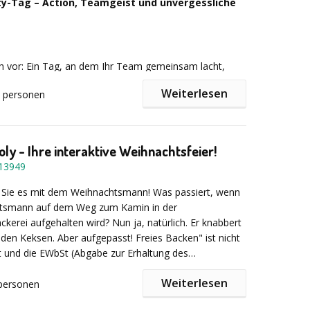
ity-Tag – Action, Teamgeist und unvergessliche
ich vor: Ein Tag, an dem Ihr Team gemeinsam lacht,
ungen meistert und echte Erfolgsmomente erlebt.
Weiterlesen
personen
artet Sie bei unserem Multi-Activity-Tag – ein
eiches Event voller Energie, Spaß und Teamspirit.
ly - Ihre interaktive Weihnachtsfeier!
ch auf eine perfekte Mischung aus actionreichen
13949
reativen Teamaufgaben und spannenden Challenges.
der auf seine Kosten – egal ob Adrenalin-Fan,
Sie es mit dem Weihnachtsmann! Was passiert, wenn
der Teamplayer. Gemeinsam wachsen, gemeinsam
tsmann auf dem Weg zum Kamin in der
 vor allem: gemeinsam Spaß haben.
kerei aufgehalten wird? Nun ja, natürlich. Er knabbert
den Keksen. Aber aufgepasst! Freies Backen" ist nicht
 und die EWbSt (Abgabe zur Erhaltung des
n Weihnachtsbrauchtums) kann fällig werden. Anstatt am
enteuer:
Weiterlesen
 auf den Weihnachtsmann zu warten, können Sie mit
personen
schlitten zum Nordpol fahren, aber Vorsicht! Fliegen
rden von unserem Chrismopoly-Team begrüßt und