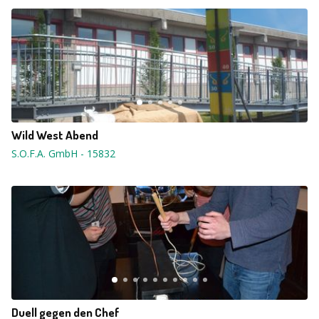
Wild West Abend
S.O.F.A. GmbH
-
15832
Duell gegen den Chef