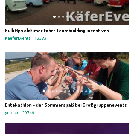
Bulli Gps oldtimer Fahrt Teambuilding incentives
KaeferEvents
-
13383
Entekathlon - der Sommerspaß bei Großgruppenevents
geofux
-
20746