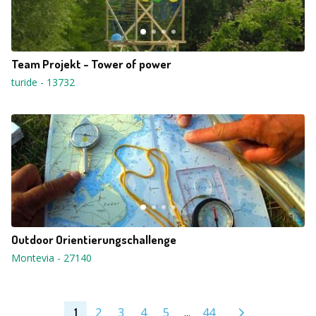
Team Projekt - Tower of power
turide
-
13732
Outdoor Orientierungschallenge
Montevia
-
27140
2
3
4
5
...
44
1