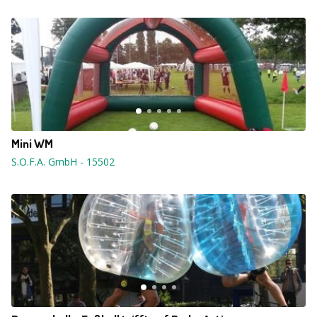
Mini WM
S.O.F.A. GmbH
-
15502