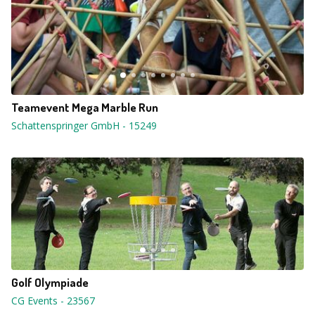
Teamevent Mega Marble Run
Schattenspringer GmbH
-
15249
Golf Olympiade
CG Events
-
23567