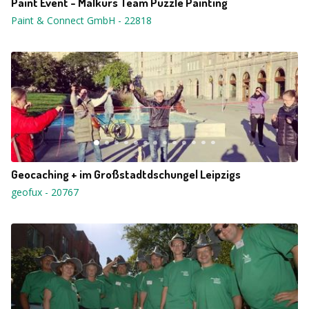
Paint Event - Malkurs Team Puzzle Painting
Paint & Connect GmbH
-
22818
Geocaching + im Großstadtdschungel Leipzigs
geofux
-
20767