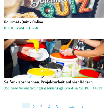
Gourmet-Quiz - Online
BITOU GmbH
-
15778
Seifenkistenrennen: Projektarbeit auf vier Rädern
360 Grad Veranstaltungsinszenierungs GmbH & Co. KG
-
14099
2
3
4
5
...
44
1