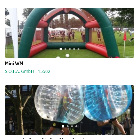
Mini WM
S.O.F.A. GmbH
-
15502