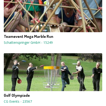
Teamevent Mega Marble Run
Schattenspringer GmbH
-
15249
Golf Olympiade
CG Events
-
23567