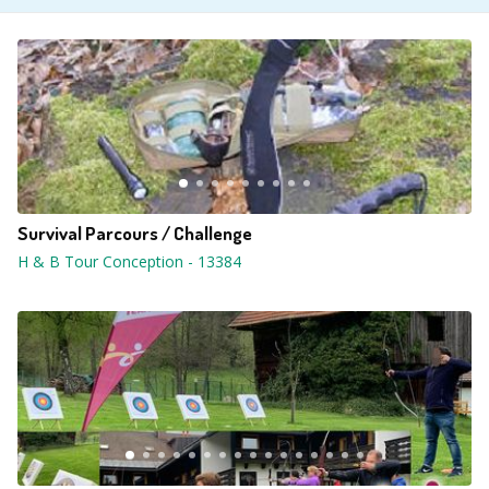
Survival Parcours / Challenge
H & B Tour Conception
-
13384