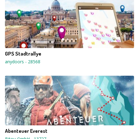
GPS Stadtrallye
anydoors
-
28568
Abenteuer Everest
Bitou GmbH
-
13727