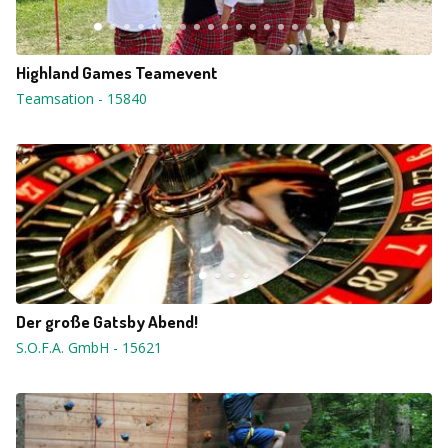
Highland Games Teamevent
Teamsation
-
15840
Der große Gatsby Abend!
S.O.F.A. GmbH
-
15621