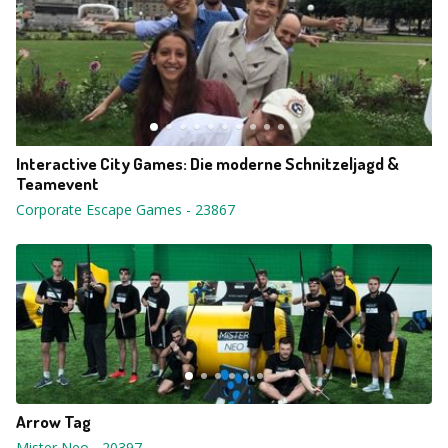
Interactive City Games: Die moderne Schnitzeljagd &
Teamevent
Corporate Escape Games
-
23867
Arrow Tag
Mister Neo
-
20397