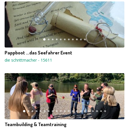
Pappboot ...das Seefahrer Event
die schrittmacher
-
15611
Teambuilding & Teamtraining