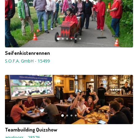
Seifenkistenrennen
S.O.F.A. GmbH
-
15499
Teambuilding Quizshow
anydoors
-
28576