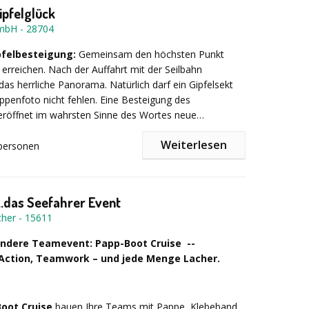
weisung in Geocaching und/oder Team- und
ipfelglück
piele durch fachkundige Guides – Führung zum
mbH
-
28704
Ziel, z. B. Biergarten oder Restaurant – Optional:
 Titels bzw. Erhalt des „Geofux“-Abzeichens
pfelbesteigung:
Gemeinsam den höchsten Punkt
erreichen. Nach der Auffahrt mit der Seilbahn
das herrliche Panorama. Natürlich darf ein Gipfelsekt
ppenfoto nicht fehlen. Eine Besteigung des
eröffnet im wahrsten Sinne des Wortes neue
. Am Gipfel angekommen wird die Firmenfahne gehisst.
Weiterlesen
personen
e Gletscherexkursion (Sommer):
Geführte
ur über den Zugspitzgletscher. Ausgerüstet mit
nblicken in die Welt des ewigen Eises erleben die
..das Seefahrer Event
ne beeindruckende Exkursion.
cher
-
15611
ndere Teamevent: Papp-Boot Cruise --
t:
Auftakt in außergewöhnlicher Höhe: Ein exklusives
Action, Teamwork – und jede Menge Lacher.
 kulinarischen Highlights und beeindruckendem
a. Die perfekte Atmosphäre, um gemeinsam in ein
Event oder Projekt zu starten.
oot Cruise
bauen Ihre Teams mit Pappe, Klebeband