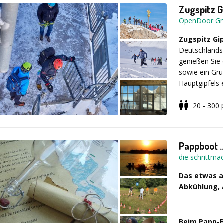
Vorfeld – Ein
Zugspitz G
Kooperationss
OpenDoor G
individuellen 
Verleihung des
Zugspitz Gi
Deutschlands 
genießen Sie 
sowie ein Gru
Hauptgipfels 
Perspektiven
20 - 300
Spektakulär
Entdeckungsto
spannenden Ei
Pappboot .
Teilnehmer ei
die schrittma
Das etwas a
Kick-Off Even
Abkühlung, 
Event mit DJ,
Alpenpanoram
erfolgreiches 
Beim
Papp-B