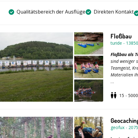
Qualitätsbereich der Ausflüge
Direkten Kontakt
Floßbau
turide
-
1385
Floßbau als 
sind weniger s
Teamgeist, Kr
Materialien I
Kurzportrait
Dauer: ca. 2 
15 - 5000
Ort: Raum Bit
Teilnehmer: 
Termin: April
Geocaching
geofux
-
207
Leistungen:
und Betreuun