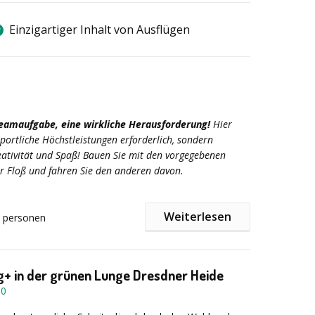
Einzigartiger Inhalt von Ausflügen
0
Teamaufgabe, eine wirkliche Herausforderung!
Hier
portliche Höchstleistungen erforderlich, sondern
eativität und Spaß! Bauen Sie mit den vorgegebenen
hr Floß und fahren Sie den anderen davon.
 Floßbau:
Weiterlesen
- 4 Stunden (je nach Teilnehmerzahl)
personen
burg (deutschlandweit auf Anfrage)
ab 15 Personen
 - Oktober
+ in der grünen Lunge Dresdner Heide
50
Material zum Floßbau - Professionelle Instrukteure
g der Gruppen - Bau von mehreren Flößen (je nach