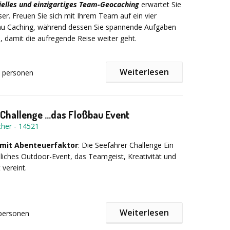
cours:
Koordinationsübungen und Spaß beim Paddeln
ielles und einzigartiges Team-Geocaching
erwartet Sie
Bestfall am Lagerfeuer mit einem gemütlichen Ausklang
nftige Herausforderung.
r. Freuen Sie sich mit Ihrem Team auf ein vier
chen Snacks und Getränken.
nu Caching, während dessen Sie spannende Aufgaben
Person inkl. MwSt.
 damit die aufregende Reise weiter geht.
 Rennen:
Paddeln im Takt in einem traditionellen 12-
nboot.
Weiterlesen
personen
rlauf/Informationen:
p Paddling:
Ein Team-Wettbewerb, der Stand Up
aktuelle Trendaktivität nutzt und besondere Momente
Challenge ...das Floßbau Event
hafft.
cher
-
14521
mit Abenteuerfaktor
: Die Seefahrer Challenge Ein
:
iches Outdoor-Event, das Teamgeist, Kreativität und
r
 vereint.
er Schießbude
. 4 Stunden
r Canyoning
 Floß Fun Parcours
meinsam die Segel! Unsere Seefahrer Challenge bringt
arcours am See
Weiterlesen
personen
us aus dem Alltag – rein ins gemeinsame Erlebnis.
Saarburg (deutschlandweit möglich)´(
t Rennen
ggen-Gestaltung, cleveren Challenges und dem großen