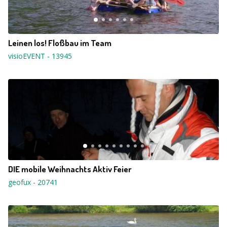
Leinen los! Floßbau im Team
visioEVENT
-
13945
DIE mobile Weihnachts Aktiv Feier
geofux
-
20741