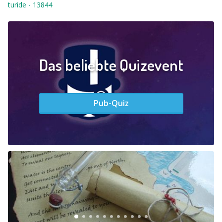
turide
-
13844
Das beliebte Quizevent
Pub-Quiz