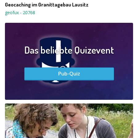
Geocaching im Granittagebau Lausitz
geofux
-
20768
Das beliebte Quizevent
Pub-Quiz