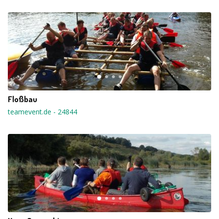
Floßbau
teamevent.de
-
24844