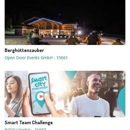
Berghüttenzauber
Open Door Events GmbH
-
15661
Smart Team Challenge
BITOU GmbH
-
21687