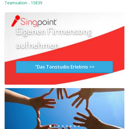
Teamsation
-
15839
Eigenen Firmensong
aufnehmen
"Das Tonstudio Erlebnis >>