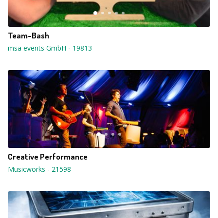
Team-Bash
msa events GmbH
-
19813
Creative Performance
Musicworks
-
21598